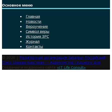
Основное меню
Главная
Новости
Вероучение
Символ веры
История ЗРС
Журнал
Контакты
© 2026 |
Религиозная организация Западно-Российский
Союз Церкви Христиан — Адвентистов Седьмого Дня
Создание и поддержка сайта:
«IT Life Consult»