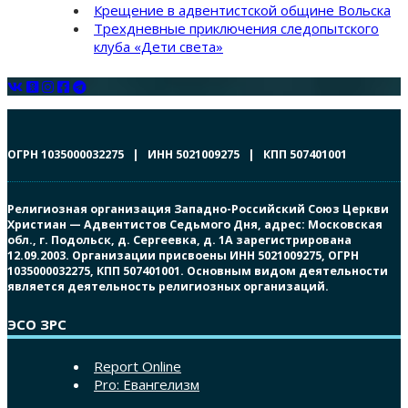
Крещение в адвентистской общине Вольска
Трехдневные приключения следопытского
клуба «Дети света»
ОГРН 1035000032275 | ИНН 5021009275 | КПП 507401001
Религиозная организация Западно-Российский Союз Церкви
Христиан — Адвентистов Седьмого Дня, адрес: Московская
обл., г. Подольск, д. Сергеевка, д. 1А зарегистрирована
12.09.2003. Организации присвоены ИНН 5021009275, ОГРН
1035000032275, КПП 507401001. Основным видом деятельности
является деятельность религиозных организаций.
ЭСО ЗРС
Report Online
Pro: Евангелизм