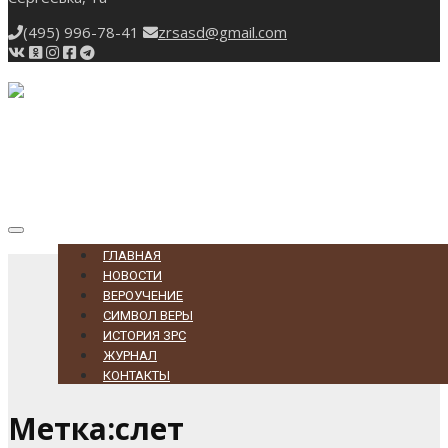
(495) 996-78-41
zrsasd@gmail.com
Toggle
navigation
ГЛАВНАЯ
НОВОСТИ
ВЕРОУЧЕНИЕ
СИМВОЛ ВЕРЫ
ИСТОРИЯ ЗРС
ЖУРНАЛ
КОНТАКТЫ
Метка:слет