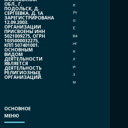
ОБЛ., Г.
e
ПОДОЛЬСК, Д.
Pr
СЕРГЕЕВКА, Д. 1А
ЗАРЕГИСТРИРОВАНА
o:
12.09.2003.
ОРГАНИЗАЦИИ
Е
ПРИСВОЕНЫ ИНН
ва
5021009275, ОГРН
1035000032275,
нг
КПП 507401001.
ОСНОВНЫМ
е
ВИДОМ
л
ДЕЯТЕЛЬНОСТИ
ЯВЛЯЕТСЯ
и
ДЕЯТЕЛЬНОСТЬ
РЕЛИГИОЗНЫХ
з
ОРГАНИЗАЦИЙ.
м
ОСНОВНОЕ
МЕНЮ