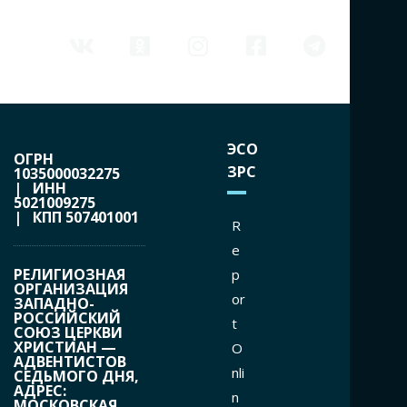
ЭСО
ОГРН
ЗРС
1035000032275
| ИНН
5021009275
| КПП 507401001
R
e
РЕЛИГИОЗНАЯ
p
ОРГАНИЗАЦИЯ
or
ЗАПАДНО-
РОССИЙСКИЙ
t
СОЮЗ ЦЕРКВИ
ХРИСТИАН —
O
АДВЕНТИСТОВ
nli
СЕДЬМОГО ДНЯ,
АДРЕС:
n
МОСКОВСКАЯ