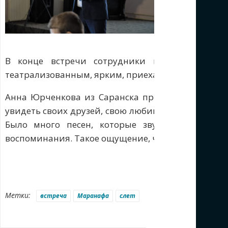
Ребята пели 
группах, фот
наставника сле
В конце встречи сотрудники пригласили ре
театрализованным, ярким, приехать на слет изъя
Анна Юрченкова из Саранска приехала на встреч
увидеть своих друзей, свою любимую наставницу
Было много песен, которые звучали на слете
воспоминания. Такое ощущение, что побывала там
Метки:
встреча
Маранафа
слет