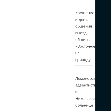
Крещение
и день
общения:
выезд
общины
«Восточная»
на
природу
Ломоносовские
адвентисты
в
Николаевской
больнице