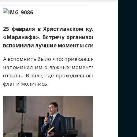
25 февраля в Христианском культурном цент
«Маранафа». Встречу организовали сотрудники
вспомнили лучшие моменты слета и получили 
А вспомнить было что: приехавшие на встречу ре
напоминал им о важных моментах летнего слета.
отзывы. В зале, где проходила встреча, состояла
флаг и молились.
Ребята также
моменты. Свя
важна для нас
он рассмотрел
парализованно