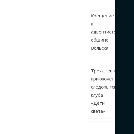
Крещение
в
адвентистской
общине
Вольска
Трехдневные
приключения
следопытского
клуба
«Дети
света»