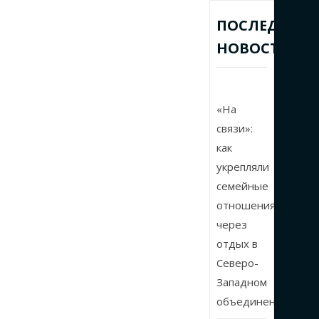
ПОСЛЕДНИЕ
НОВОСТИ
«На
связи»:
как
укрепляли
семейные
отношения
через
отдых в
Северо-
Западном
объединении