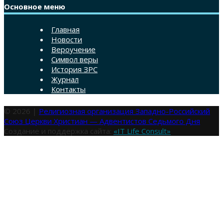
Основное меню
Главная
Новости
Вероучение
Символ веры
История ЗРС
Журнал
Контакты
© 2026 |
Религиозная организация Западно-Российский
Союз Церкви Христиан — Адвентистов Седьмого Дня
Создание и поддержка сайта:
«IT Life Consult»