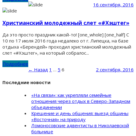
16 сентября, 2016
Христианский молодежный слет «#Хэштег»
Да это просто праздник какой-то! [one_whole] [one_half] С
10 по 17 июля 2016 года недалеко от г. Липецка, на базе
отдыха «Берендей» проходил христианский молодежный
слет «#Хэштег», на который собралос...
Подробнее
← Назад
1
…
5
6
2 сентября, 2016
Последние новости
«На связи»: как укрепляли семейные
отношения через отдых в Северо-Западном
объединении
Крещение и день общения: выезд общины
«Восточная» на природу
Ломоносовские адвентисты в Николаевской
больнице