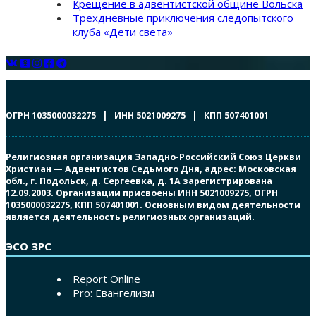
Крещение в адвентистской общине Вольска
Трехдневные приключения следопытского
клуба «Дети света»
ОГРН 1035000032275 | ИНН 5021009275 | КПП 507401001
Религиозная организация Западно-Российский Союз Церкви
Христиан — Адвентистов Седьмого Дня, адрес: Московская
обл., г. Подольск, д. Сергеевка, д. 1А зарегистрирована
12.09.2003. Организации присвоены ИНН 5021009275, ОГРН
1035000032275, КПП 507401001. Основным видом деятельности
является деятельность религиозных организаций.
ЭСО ЗРС
Report Online
Pro: Евангелизм