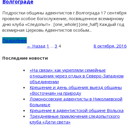
Волгограде
Подростки общины адвентистов г.Волгограда 17 сентября
провели особое богослужение, посвященное всемирному
дню клуба «Следопыт» . [one_whole] [one_half] Каждый год
всемирная Церковь Адвентистов особым...
Подробнее
← Назад
1
…
3
4
8 октября, 2016
Последние новости
«На связи»: как укрепляли семейные
отношения через отдых в Северо-Западном
объединении
Крещение и день общения: выезд общины
«Восточная» на природу
Ломоносовские адвентисты в Николаевской
больнице
Крещение в адвентистской общине Вольска
Трехдневные приключения следопытского
клуба «Дети света»