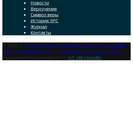
Новости
Вероучение
Символ веры
История ЗРС
Журнал
Контакты
© 2026 |
Религиозная организация Западно-Российский
Союз Церкви Христиан — Адвентистов Седьмого Дня
Создание и поддержка сайта:
«IT Life Consult»