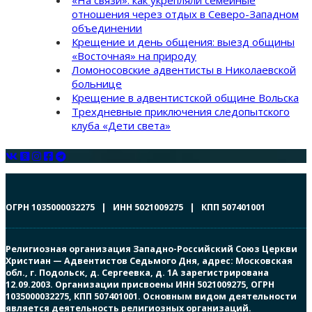
отношения через отдых в Северо-Западном
объединении
Крещение и день общения: выезд общины
«Восточная» на природу
Ломоносовские адвентисты в Николаевской
больнице
Крещение в адвентистской общине Вольска
Трехдневные приключения следопытского
клуба «Дети света»
ОГРН 1035000032275 | ИНН 5021009275 | КПП 507401001
Религиозная организация Западно-Российский Союз Церкви
Христиан — Адвентистов Седьмого Дня, адрес: Московская
обл., г. Подольск, д. Сергеевка, д. 1А зарегистрирована
12.09.2003. Организации присвоены ИНН 5021009275, ОГРН
1035000032275, КПП 507401001. Основным видом деятельности
является деятельность религиозных организаций.