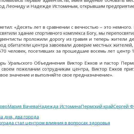
ериод Леониду и Надежде Истоминым, открывшим предприяти
тил: «Десять лет в сравнении с вечностью – это немного. 
святили здание спортивного комплекса Богу, мы перепосвяти
вентисты проложили дорогу из гравия и теперь жители де
риод обитатели центра завоевали доверие местных жителей,
570 человек, посетивших за прошедшие восемь лет центр
арь Уральского Объединения Виктор Ежков и пастор Пер
своем пожелании сотрудникам центра, Виктор Ежков пригл
 свое значение и выполняйте свое предназначение».
ово
Мария Вачева
Надежда Истомина
Пермский край
Сергей 
а дня, два города
града стал центром влияния в вопросах здоровья