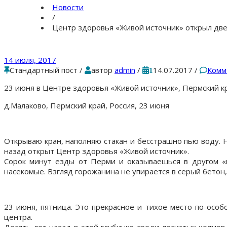
Новости
/
Центр здоровья «Живой источник» открыл две
14 июля, 2017
Стандартный пост
/
автор
admin
/
14.07.2017
/
Комм
1
23 июня в Центре здоровья «Живой источник», Пермский кр
д.Малаково, Пермский край, Россия, 23 июня
Открываю кран, наполняю стакан и бесстрашно пью воду. Н
назад открыт Центр здоровья «Живой источник».
Сорок минут езды от Перми и оказываешься в другом «и
насекомые. Взгляд горожанина не упирается в серый бетон
23 июня, пятница. Это прекрасное и тихое место по-особ
центра.
Десять лет назад в этой глубинке среди лесистых холмо