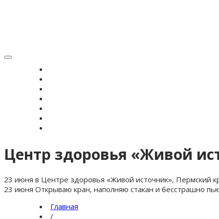
Toggle
navigation
ГЛАВНАЯ
НОВОСТИ
ВЕРОУЧЕНИЕ
СИМВОЛ ВЕРЫ
ИСТОРИЯ ЗРС
ЖУРНАЛ
КОНТАКТЫ
Центр здоровья «Живой ист
23 июня в Центре здоровья «Живой источник», Пермский кр
23 июня Открываю кран, наполняю стакан и бесстрашно пью 
Главная
/