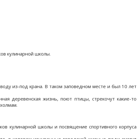
ков кулинарной школы.
воду из-под крана. В таком заповедном месте и был 10 лет
ная деревенская жизнь, поют птицы, стрекочут какие-то
 холмам.
ников кулинарной школы и посвящение спортивного корпуса
сто, в котором изнуренные городской жизнью люди смогут