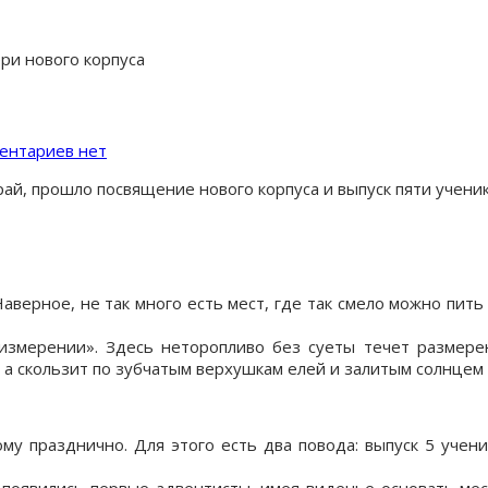
ри нового корпуса
ентариев нет
ай, прошло посвящение нового корпуса и выпуск пяти учени
аверное, не так много есть мест, где так смело можно пить 
змерении». Здесь неторопливо без суеты течет размерен
, а скользит по зубчатым верхушкам елей и залитым солнцем
ому празднично. Для этого есть два повода: выпуск 5 уче
в появились первые адвентисты, имея виденье основать ме