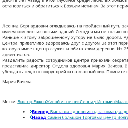
остановиться и обратиться к Божьим истинам. За этот п
Леонид Бернардович оглядываясь на пройденный путь заме
имеем комплекс из восьми зданий. Сегодня мы не только по
Раньше к этому заброшенному хутору не было дороги. Ад
центра, приветливо здороваясь друг с другом. За этот пе
которую имеет центр служит и обитателям деревни. Из 2
адвентистов.
Разделить радость сотрудников центра приехали секрет
представила директор Отдела здоровья Мария Вачева. В 
убеждать тех, кто вокруг прийти на званный пир. Помните
Мария Вачева
Метки:
Виктор Ежков
Живой источник
Леонид Истомин
Малак
Вперед
Выставка здоровья: одна команда, дв
Назад
Самый большой Торговый центр Волго