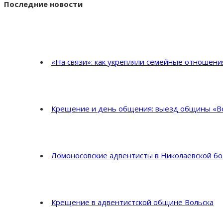
Последние новости
«На связи»: как укрепляли семейные отношен
Крещение и день общения: выезд общины «Во
Ломоносовские адвентисты в Николаевской б
Крещение в адвентистской общине Вольска