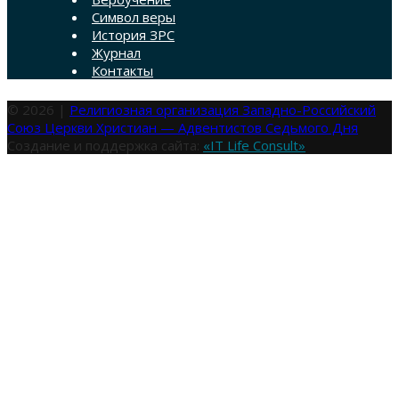
Символ веры
История ЗРС
Журнал
Контакты
© 2026 |
Религиозная организация Западно-Российский
Союз Церкви Христиан — Адвентистов Седьмого Дня
Создание и поддержка сайта:
«IT Life Consult»