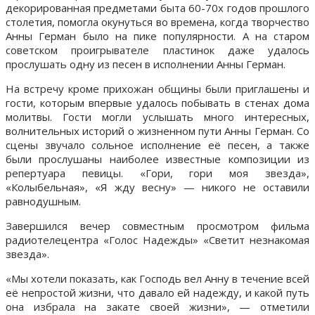
декорированная предметами быта 60-70х годов прошлого
столетия, помогла окунуться во времена, когда творчество
Анны Герман было на пике популярности. А на старом
советском проигрывателе пластинок даже удалось
прослушать одну из песен в исполнении Анны Герман.
На встречу кроме прихожан общины были приглашены и
гости, которым впервые удалось побывать в стенах дома
молитвы. Гости могли услышать много интересных,
волнительных историй о жизненном пути Анны Герман. Со
сцены звучало сольное исполнение её песен, а также
были прослушаны наиболее известные композиции из
репертуара певицы. «Гори, гори моя звезда»,
«Колыбельная», «Я жду весну» — никого не оставили
равнодушным.
Завершился вечер совместным просмотром фильма
радиотелецентра «Голос Надежды» «Светит незнакомая
звезда».
«Мы хотели показать, как Господь вел Анну в течение всей
её непростой жизни, что давало ей надежду, и какой путь
она избрала на закате своей жизни», — отметили