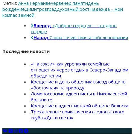
Метки:
Анна Герман
вечер
вечер памяти
день
рождение
Димитровград
духовный рост
Надежда – мой
компас земной
Вперед
«Доброе сердце» — щедрое
сердце
Назад
Слова сочувствия и соболезнования
Последние новости
«На связи»: как укрепляли семейные
отношения через отдых в Северо-Западном
объединении
Крещение и день общения: выезд общины
«Восточная» на природу
Ломоносовские адвентисты в Николаевской
больнице
Крещение в адвентистской общине Вольска
Трехдневные приключения следопытского
клуба «Дети света»