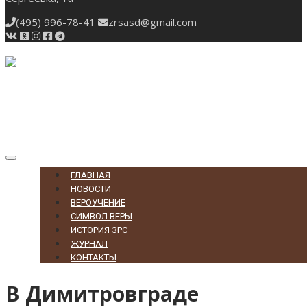
(495) 996-78-41
zrsasd@gmail.com
Toggle
navigation
ГЛАВНАЯ
НОВОСТИ
ВЕРОУЧЕНИЕ
СИМВОЛ ВЕРЫ
ИСТОРИЯ ЗРС
ЖУРНАЛ
КОНТАКТЫ
В Димитровграде