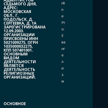
nli
СЕДЬМОГО ДНЯ,
АДРЕС:
n
МОСКОВСКАЯ
ОБЛ., Г.
e
ПОДОЛЬСК, Д.
Pr
СЕРГЕЕВКА, Д. 1А
ЗАРЕГИСТРИРОВАНА
o:
12.09.2003.
ОРГАНИЗАЦИИ
Е
ПРИСВОЕНЫ ИНН
ва
5021009275, ОГРН
1035000032275,
нг
КПП 507401001.
ОСНОВНЫМ
е
ВИДОМ
л
ДЕЯТЕЛЬНОСТИ
ЯВЛЯЕТСЯ
и
ДЕЯТЕЛЬНОСТЬ
РЕЛИГИОЗНЫХ
з
ОРГАНИЗАЦИЙ.
м
ОСНОВНОЕ