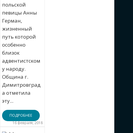
польской
певицы Анны
Герман,
жизненный
путь которой
особенно
близок
адвентистском
у народу.
Община г.
Димитровград
а отметила
эту...
ПОДРОБНЕЕ
16 февраля, 2018