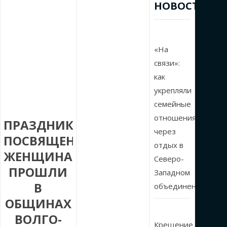
НОВОСТИ
«На
связи»:
как
укрепляли
семейные
отношения
ПРАЗДНИКИ,
через
ПОСВЯЩЕННЫЕ
отдых в
ЖЕНЩИНАМ,
Северо-
ПРОШЛИ
Западном
В
объединении
ОБЩИНАХ
ВОЛГО-
Крещение