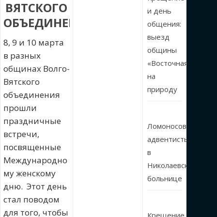
ВЯТСКОГО
и день
ОБЪЕДИНЕНИЯ
общения:
выезд
8, 9 и 10 марта
общины
в разных
«Восточная»
общинах Волго-
на
Вятского
природу
объединения
прошли
праздничные
Ломоносовские
встречи,
адвентисты
посвященные
в
Международно
Николаевской
му женскому
больнице
дню. Этот день
стал поводом
для того, чтобы
Крещение