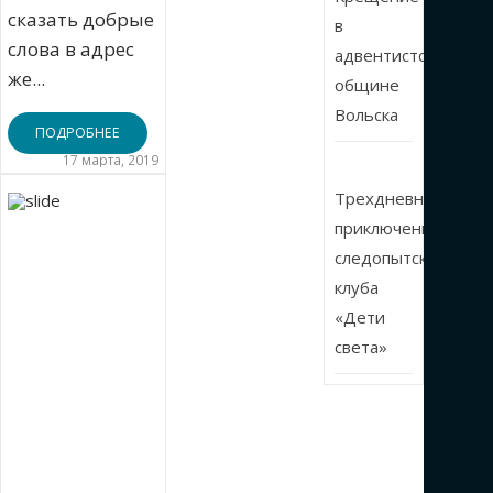
сказать добрые
в
слова в адрес
адвентистской
же...
общине
Вольска
ПОДРОБНЕЕ
17 марта, 2019
Трехдневные
приключения
следопытского
клуба
«Дети
света»