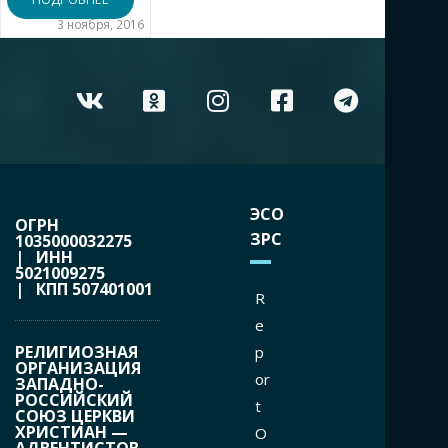
3 ноября, 2016
ЭСО
ОГРН
ЗРС
1035000032275
| ИНН
5021009275
| КПП 507401001
R
e
РЕЛИГИОЗНАЯ
p
ОРГАНИЗАЦИЯ
or
ЗАПАДНО-
РОССИЙСКИЙ
t
СОЮЗ ЦЕРКВИ
ХРИСТИАН —
O
АДВЕНТИСТОВ