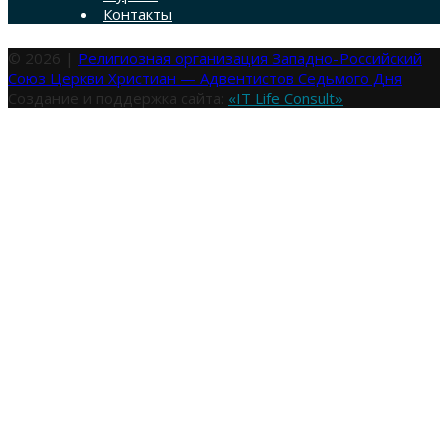
Контакты
© 2026 |
Религиозная организация Западно-Российский
Союз Церкви Христиан — Адвентистов Седьмого Дня
Создание и поддержка сайта:
«IT Life Consult»