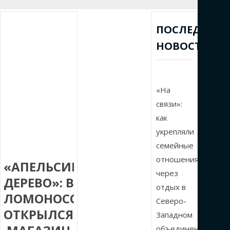
ПОСЛЕДНИЕ
НОВОСТИ
«На
связи»:
как
укрепляли
семейные
отношения
«АПЕЛЬСИНОВОЕ
через
ДЕРЕВО»: В
отдых в
ЛОМОНОСОВЕ
Северо-
ОТКРЫЛСЯ
Западном
объединении