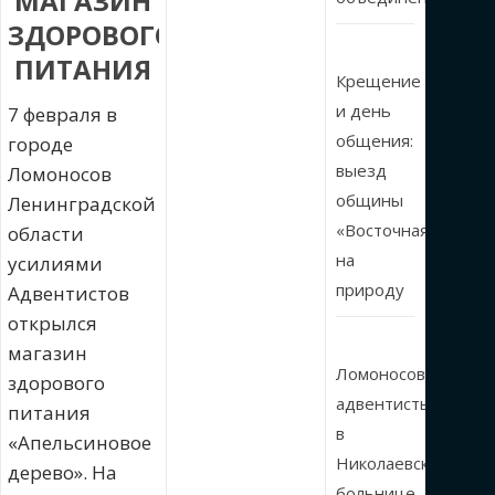
МАГАЗИН
ЗДОРОВОГО
ПИТАНИЯ
Крещение
и день
7 февраля в
общения:
городе
выезд
Ломоносов
общины
Ленинградской
«Восточная»
области
на
усилиями
природу
Адвентистов
открылся
магазин
Ломоносовские
здорового
адвентисты
питания
в
«Апельсиновое
Николаевской
дерево». На
больнице