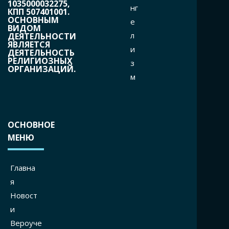
1035000032275,
нг
КПП 507401001.
ОСНОВНЫМ
е
ВИДОМ
л
ДЕЯТЕЛЬНОСТИ
ЯВЛЯЕТСЯ
и
ДЕЯТЕЛЬНОСТЬ
РЕЛИГИОЗНЫХ
з
ОРГАНИЗАЦИЙ.
м
ОСНОВНОЕ
МЕНЮ
Главна
я
Новост
и
Вероуче