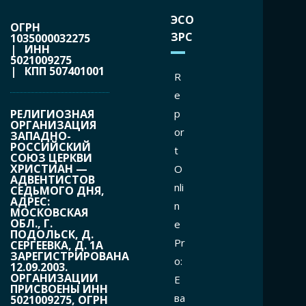
ЭСО
ОГРН
ЗРС
1035000032275
| ИНН
5021009275
| КПП 507401001
R
e
РЕЛИГИОЗНАЯ
p
ОРГАНИЗАЦИЯ
or
ЗАПАДНО-
РОССИЙСКИЙ
t
СОЮЗ ЦЕРКВИ
ХРИСТИАН —
O
АДВЕНТИСТОВ
nli
СЕДЬМОГО ДНЯ,
АДРЕС:
n
МОСКОВСКАЯ
ОБЛ., Г.
e
ПОДОЛЬСК, Д.
Pr
СЕРГЕЕВКА, Д. 1А
ЗАРЕГИСТРИРОВАНА
o:
12.09.2003.
ОРГАНИЗАЦИИ
Е
ПРИСВОЕНЫ ИНН
ва
5021009275, ОГРН