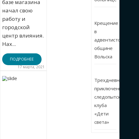
базе магазина
начал свою
работу и
Крещение
городской
в
центр влияния.
адвентистской
Нах...
общине
Вольска
ПОДРОБНЕЕ
17 марта, 2021
Трехдневные
приключения
следопытского
клуба
«Дети
света»