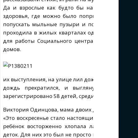
Да и взрослые как будто бы на некоторое врем
здоровья, где можно было попрыгать на скака
попускать мыльные пузыри и побегать от одной 
проходила в жилых кварталах одного из районо
для работы Социального центра, приняло участ
домов.
В Самаре, куд
прошел с особ
их выступления, на улице лил дождь, но когда на
дождь прекратился, и выглянуло солнце. Д
зарегистрировано 58 детей, среди которых 34 – п
Виктория Одинцова, мама двоих детей, пишет о с
«Это воскресенье стало настоящим фейерверком д
ребёнок восторженно хлопала ладошами и гла
деток. Для них это был не просто праздник, а пр