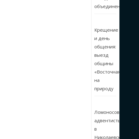
объединении
Крещение
и день
общения:
выезд
общины
«Восточная»
на
природу
Ломоносовские
адвентисты
в
Николаевской