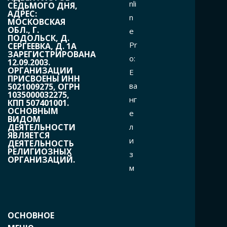
nli
СЕДЬМОГО ДНЯ,
АДРЕС:
n
МОСКОВСКАЯ
ОБЛ., Г.
e
ПОДОЛЬСК, Д.
Pr
СЕРГЕЕВКА, Д. 1А
ЗАРЕГИСТРИРОВАНА
o:
12.09.2003.
ОРГАНИЗАЦИИ
Е
ПРИСВОЕНЫ ИНН
ва
5021009275, ОГРН
1035000032275,
нг
КПП 507401001.
ОСНОВНЫМ
е
ВИДОМ
л
ДЕЯТЕЛЬНОСТИ
ЯВЛЯЕТСЯ
и
ДЕЯТЕЛЬНОСТЬ
РЕЛИГИОЗНЫХ
з
ОРГАНИЗАЦИЙ.
м
ОСНОВНОЕ