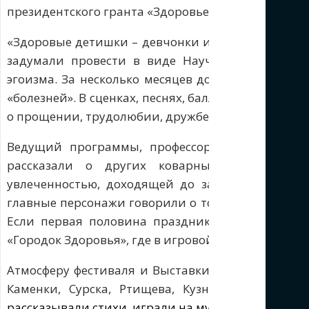
президентского гранта «Здоровье семьи – здоровь
«Здоровые детишки – девчонки и мальчишки» — т
задумали провести в виде Научной конференци
эгоизма. За несколько месяцев до фестиваля реб
«болезней». В сценках, песнях, балладах, стихот
о прощении, трудолюбии, дружбе, и самое главное,
Ведущий программы, профессор всяческих нау
рассказали о других коварных современных
увлеченностью, доходящей до зависимости, те
главные персонажи говорили о том,
как в этом м
Если первая половина праздника посвящалась з
«Городок Здоровья», где в игровой форме им был
Атмосферу фестиваля и Выставки здоровья в г. Пе
Каменки, Сурска, Ртищева, Кузнецка и Петров
рассказывали стихи, играли на музыкальных инстр