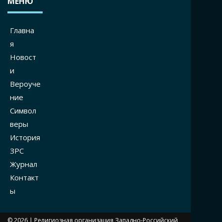
МЕНЮ
Главна
я
Новост
и
Вероуче
ние
Символ
веры
История
ЗРС
Журнал
Контакт
ы
© 2026 |
Религиозная организация Западно-Российский