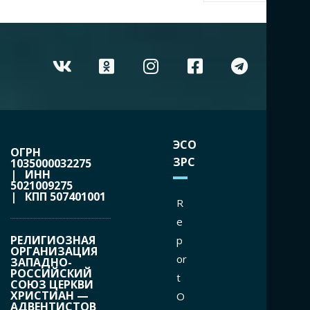
ЭСО
ОГРН
ЗРС
1035000032275
| ИНН
5021009275
| КПП 507401001
R
e
РЕЛИГИОЗНАЯ
p
ОРГАНИЗАЦИЯ
or
ЗАПАДНО-
РОССИЙСКИЙ
t
СОЮЗ ЦЕРКВИ
ХРИСТИАН —
O
АДВЕНТИСТОВ