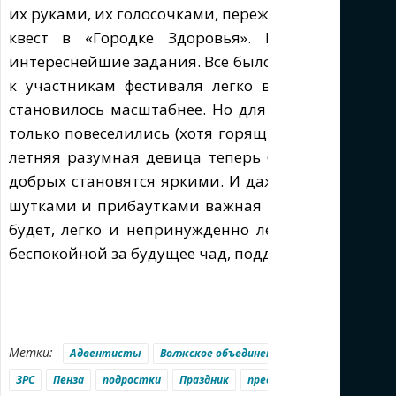
их руками, их голосочками, переживаниями, подго
квест в «Городке Здоровья». Восемь стан
интереснейшие задания. Все было настолько зажи
к участникам фестиваля легко вливались дети,
становилось масштабнее. Но для меня, как для м
только повеселились (хотя горящие глаза своих ч
летняя разумная девица теперь блещет знаниям
добрых становятся яркими. И даже дедушке сов
шутками и прибаутками важная и сложная информ
будет, легко и непринуждённо легла в детские у
беспокойной за будущее чад, поддерживать и укр
Метки:
Адвентисты
Волжское объединение
Выставка здрор
ЗРС
Пенза
подростки
Праздник
представление.
Самара