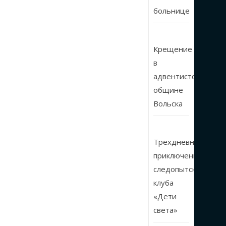
больнице
Крещение
в
адвентистской
общине
Вольска
Трехдневные
приключения
следопытского
клуба
«Дети
света»