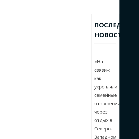
ПОСЛЕДНИЕ
НОВОСТИ
«На
связи»:
как
укрепляли
семейные
отношения
через
отдых в
Северо-
Западном