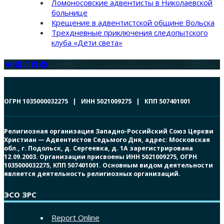
Ломоносовские адвентисты в Николаевской
больнице
Крещение в адвентистской общине Вольска
Трехдневные приключения следопытского
клуба «Дети света»
ОГРН 1035000032275 | ИНН 5021009275 | КПП 507401001
Религиозная организация Западно-Российский Союз Церкви
Христиан — Адвентистов Седьмого Дня, адрес: Московская
обл., г. Подольск, д. Сергеевка, д. 1А зарегистрирована
12.09.2003. Организации присвоены ИНН 5021009275, ОГРН
1035000032275, КПП 507401001. Основным видом деятельности
является деятельность религиозных организаций.
ЭСО ЗРС
Report Online