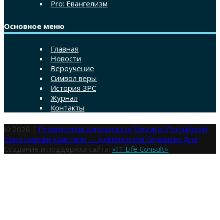
Pro: Евангелизм
Основное меню
Главная
Новости
Вероучение
Символ веры
История ЗРС
Журнал
Контакты
© 2026 |
Религиозная организация Западно-Российский
Союз Церкви Христиан — Адвентистов Седьмого Дня
Создание и поддержка сайта:
«IT Life Consult»