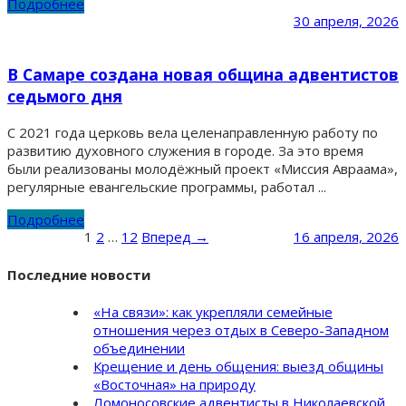
Подробнее
30 апреля, 2026
В Самаре создана новая община адвентистов
седьмого дня
С 2021 года церковь вела целенаправленную работу по
развитию духовного служения в городе. За это время
были реализованы молодёжный проект «Миссия Авраама»,
регулярные евангельские программы, работал ...
Подробнее
1
2
…
12
Вперед →
16 апреля, 2026
Последние новости
«На связи»: как укрепляли семейные
отношения через отдых в Северо-Западном
объединении
Крещение и день общения: выезд общины
«Восточная» на природу
Ломоносовские адвентисты в Николаевской