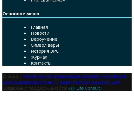
Основное меню
Главная
Новости
Вероучение
Символ веры
История ЗРС
Журнал
Контакты
© 2026 |
Религиозная организация Западно-Российский
Союз Церкви Христиан — Адвентистов Седьмого Дня
Создание и поддержка сайта:
«IT Life Consult»