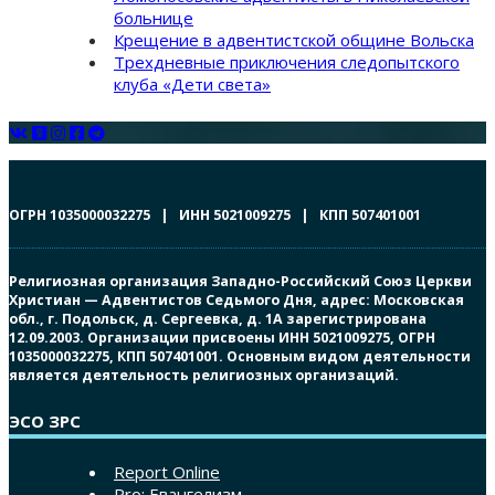
больнице
Крещение в адвентистской общине Вольска
Трехдневные приключения следопытского
клуба «Дети света»
ОГРН 1035000032275 | ИНН 5021009275 | КПП 507401001
Религиозная организация Западно-Российский Союз Церкви
Христиан — Адвентистов Седьмого Дня, адрес: Московская
обл., г. Подольск, д. Сергеевка, д. 1А зарегистрирована
12.09.2003. Организации присвоены ИНН 5021009275, ОГРН
1035000032275, КПП 507401001. Основным видом деятельности
является деятельность религиозных организаций.
ЭСО ЗРС
Report Online
Pro: Евангелизм