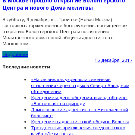
В Москве прошло открытие Волонтерского
Центра и нового Дома молитвы
В субботу, 9 декабря, в г. Троицке (Новая Москва)
состоялось торжественное богослужение, посвящённое
открытию Волонтерского Центра и посвящению
Молитвенного дома новой общины адвентистов в
Московском ...
Подробнее
15 декабря, 2017
Последние новости
«На связи»: как укрепляли семейные
отношения через отдых в Северо-Западном
объединении
Крещение и день общения: выезд общины
«Восточная» на природу
Ломоносовские адвентисты в Николаевской
больнице
Крещение в адвентистской общине Вольска
Трехдневные приключения следопытского
клуба «Дети света»