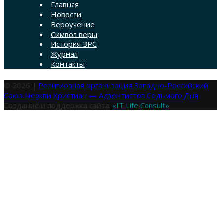
Главная
Новости
Вероучение
Символ веры
История ЗРС
Журнал
Контакты
© 2026 |
Религиозная организация Западно-Российский
Союз Церкви Христиан — Адвентистов Седьмого Дня
Создание и поддержка сайта:
«IT Life Consult»