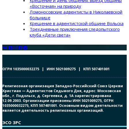
Крещение и день общения: выезд общины
«Восточная» на природу
Ломоносовские адвентисты в Николаевской
больнице
Крещение в адвентистской общине Вольска
Трехдневные приключения следопытского
клуба «Дети света»
ОГРН 1035000032275 | ИНН 5021009275 | КПП 507401001
Религиозная организация Западно-Российский Союз Церкви
Христиан — Адвентистов Седьмого Дня, адрес: Московская
обл., г. Подольск, д. Сергеевка, д. 1А зарегистрирована
12.09.2003. Организации присвоены ИНН 5021009275, ОГРН
1035000032275, КПП 507401001. Основным видом деятельности
является деятельность религиозных организаций.
ЭСО ЗРС