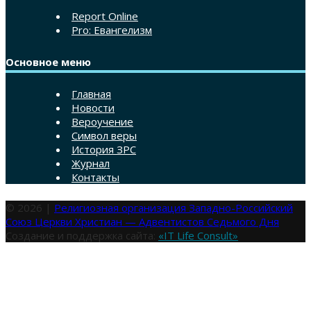
Report Online
Pro: Евангелизм
Основное меню
Главная
Новости
Вероучение
Символ веры
История ЗРС
Журнал
Контакты
© 2026 |
Религиозная организация Западно-Российский
Союз Церкви Христиан — Адвентистов Седьмого Дня
Создание и поддержка сайта:
«IT Life Consult»