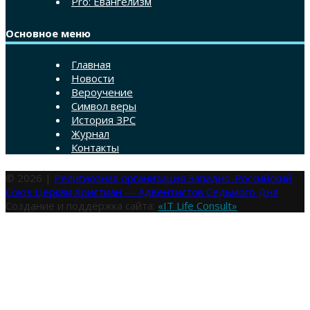
Pro: Евангелизм
Основное меню
Главная
Новости
Вероучение
Символ веры
История ЗРС
Журнал
Контакты
© 2026 |
Религиозная организация Западно-Российский
Союз Церкви Христиан — Адвентистов Седьмого Дня
Создание и поддержка сайта:
«IT Life Consult»