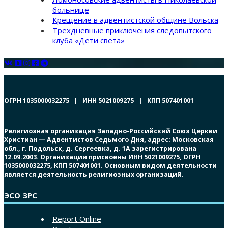
больнице
Крещение в адвентистской общине Вольска
Трехдневные приключения следопытского
клуба «Дети света»
ОГРН 1035000032275 | ИНН 5021009275 | КПП 507401001
Религиозная организация Западно-Российский Союз Церкви
Христиан — Адвентистов Седьмого Дня, адрес: Московская
обл., г. Подольск, д. Сергеевка, д. 1А зарегистрирована
12.09.2003. Организации присвоены ИНН 5021009275, ОГРН
1035000032275, КПП 507401001. Основным видом деятельности
является деятельность религиозных организаций.
ЭСО ЗРС
Report Online