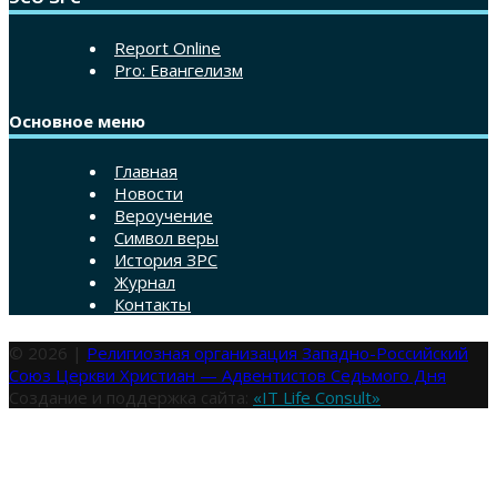
Report Online
Pro: Евангелизм
Основное меню
Главная
Новости
Вероучение
Символ веры
История ЗРС
Журнал
Контакты
© 2026 |
Религиозная организация Западно-Российский
Союз Церкви Христиан — Адвентистов Седьмого Дня
Создание и поддержка сайта:
«IT Life Consult»