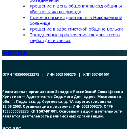
объединении
Крещение и день общения: выезд общины
«Восточная» на природу
Ломоносовские адвентисты в Николаевской
больнице
Крещение в адвентистской общине Вольска
Трехдневные приключения следопытского
клуба «Дети света»
ОГРН 1035000032275 | ИНН 5021009275 | КПП 507401001
Религиозная организация Западно-Российский Союз Церкви
Христиан — Адвентистов Седьмого Дня, адрес: Московская
обл., г. Подольск, д. Сергеевка, д. 1А зарегистрирована
12.09.2003. Организации присвоены ИНН 5021009275, ОГРН
1035000032275, КПП 507401001. Основным видом деятельности
является деятельность религиозных организаций.
ЭСО ЗРС