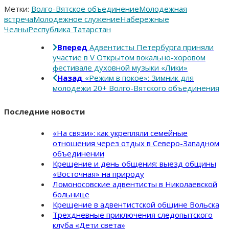
Метки:
Волго-Вятское объединение
Молодежная
встреча
Молодежное служение
Набережные
Челны
Республика Татарстан
Вперед
Адвентисты Петербурга приняли
участие в V Открытом вокально-хоровом
фестивале духовной музыки «Лики»
Назад
«Режим в покое»: Зимник для
молодежи 20+ Волго-Вятского объединения
Последние новости
«На связи»: как укрепляли семейные
отношения через отдых в Северо-Западном
объединении
Крещение и день общения: выезд общины
«Восточная» на природу
Ломоносовские адвентисты в Николаевской
больнице
Крещение в адвентистской общине Вольска
Трехдневные приключения следопытского
клуба «Дети света»