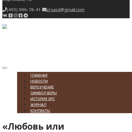
(495) 996-78-41
zrsasd@gmail.com
Toggle
navigation
ГЛАВНАЯ
НОВОСТИ
ВЕРОУЧЕНИЕ
СИМВОЛ ВЕРЫ
ИСТОРИЯ ЗРС
ЖУРНАЛ
КОНТАКТЫ
«Любовь или