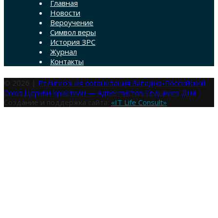
Главная
Новости
Вероучение
Символ веры
История ЗРС
Журнал
Контакты
© 2026 |
Религиозная организация Западно-Российский
Союз Церкви Христиан — Адвентистов Седьмого Дня
Создание и поддержка сайта:
«IT Life Consult»