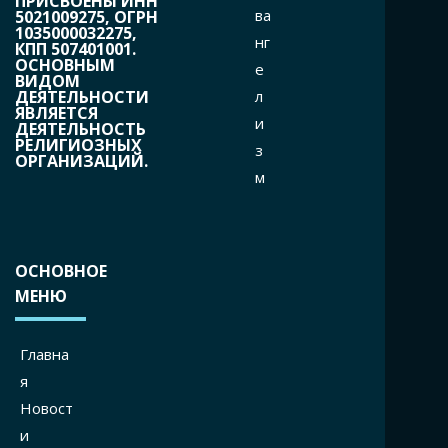
ПРИСВОЕНЫ ИНН
ва
5021009275, ОГРН
1035000032275,
нг
КПП 507401001.
ОСНОВНЫМ
е
ВИДОМ
л
ДЕЯТЕЛЬНОСТИ
ЯВЛЯЕТСЯ
и
ДЕЯТЕЛЬНОСТЬ
РЕЛИГИОЗНЫХ
з
ОРГАНИЗАЦИЙ.
м
ОСНОВНОЕ
МЕНЮ
Главна
я
Новост
и