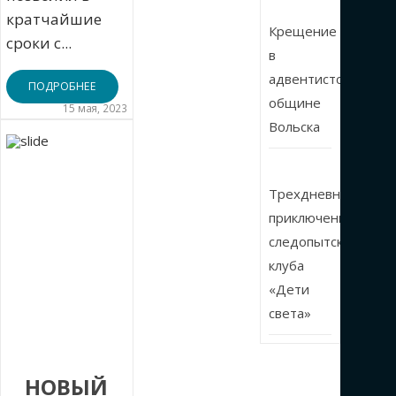
кратчайшие
Крещение
сроки с...
в
адвентистской
ПОДРОБНЕЕ
общине
15 мая, 2023
Вольска
Трехдневные
приключения
следопытского
клуба
«Дети
света»
НОВЫЙ