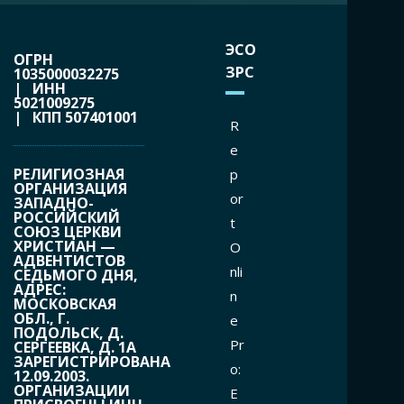
ЭСО
ОГРН
ЗРС
1035000032275
| ИНН
5021009275
| КПП 507401001
R
e
РЕЛИГИОЗНАЯ
p
ОРГАНИЗАЦИЯ
or
ЗАПАДНО-
РОССИЙСКИЙ
t
СОЮЗ ЦЕРКВИ
ХРИСТИАН —
O
АДВЕНТИСТОВ
nli
СЕДЬМОГО ДНЯ,
АДРЕС:
n
МОСКОВСКАЯ
ОБЛ., Г.
e
ПОДОЛЬСК, Д.
Pr
СЕРГЕЕВКА, Д. 1А
ЗАРЕГИСТРИРОВАНА
o:
12.09.2003.
ОРГАНИЗАЦИИ
Е