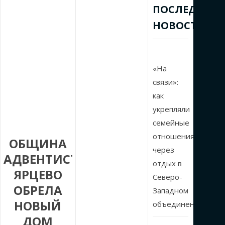
ПОСЛЕДНИЕ
НОВОСТИ
«На
связи»:
как
укрепляли
семейные
отношения
ОБЩИНА
через
АДВЕНТИСТОВ
отдых в
ЯРЦЕВО
Северо-
ОБРЕЛА
Западном
НОВЫЙ
объединении
ДОМ