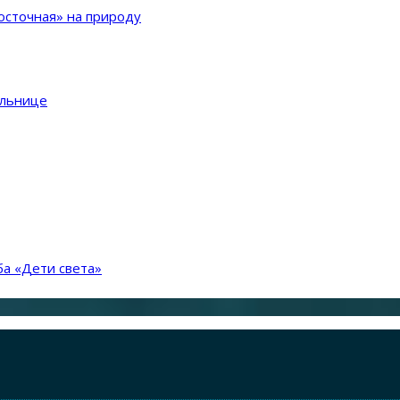
сточная» на природу
ольнице
а «Дети света»