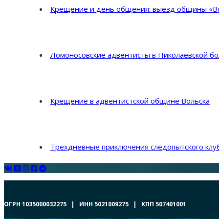
Крещение и день общения: выезд общины «Во
Ломоносовские адвентисты в Николаевской б
Крещение в адвентистской общине Вольска
Трехдневные приключения следопытского клуб
ОГРН 1035000032275 | ИНН 5021009275 | КПП 507401001