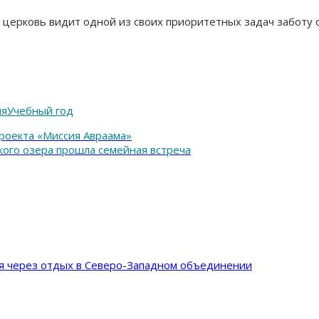
 церковь видит одной из своих приоритетных задач заботу 
ия
Учебный год
оекта «Миссия Авраама»
кого озера прошла семейная встреча
ия через отдых в Северо-Западном объединении