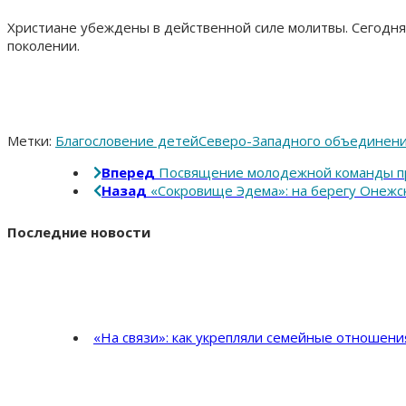
Христиане убеждены в действенной силе молитвы. Сегодня
поколении.
Метки:
Благословение детей
Северо-Западного объединен
Вперед
Посвящение молодежной команды пр
Назад
«Сокровище Эдема»: на берегу Онежс
Последние новости
«На связи»: как укрепляли семейные отношен