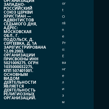
ОРГАНИЗАЦИЯ
or
ЗАПАДНО-
РОССИЙСКИЙ
t
СОЮЗ ЦЕРКВИ
ХРИСТИАН —
O
АДВЕНТИСТОВ
nli
СЕДЬМОГО ДНЯ,
АДРЕС:
n
МОСКОВСКАЯ
ОБЛ., Г.
e
ПОДОЛЬСК, Д.
Pr
СЕРГЕЕВКА, Д. 1А
ЗАРЕГИСТРИРОВАНА
o:
12.09.2003.
ОРГАНИЗАЦИИ
Е
ПРИСВОЕНЫ ИНН
ва
5021009275, ОГРН
1035000032275,
нг
КПП 507401001.
ОСНОВНЫМ
е
ВИДОМ
л
ДЕЯТЕЛЬНОСТИ
ЯВЛЯЕТСЯ
и
ДЕЯТЕЛЬНОСТЬ
РЕЛИГИОЗНЫХ
з
ОРГАНИЗАЦИЙ.
м