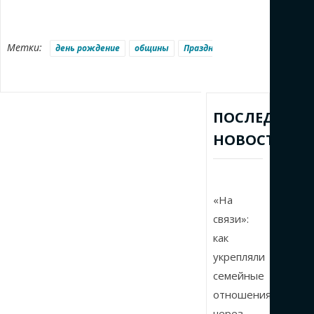
Метки:
день рождение
общины
Праздник
Санкт – Петербу
ПОСЛЕДНИЕ
НОВОСТИ
«На
связи»:
как
укрепляли
семейные
отношения
через