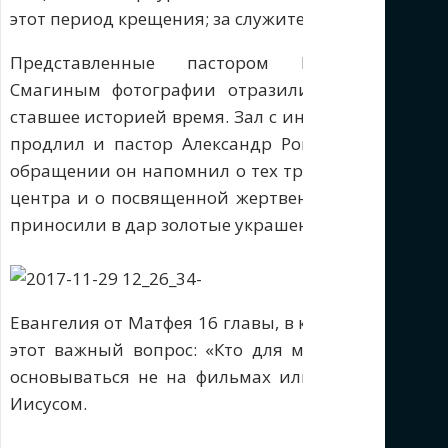
этот период крещения; за служителей, трудившихся
Представленные пастором Николаем
Смагиным фотографии отразили то, уже
ставшее историей время. Зал с интересом разгл
продлил и пастор Александр Романов, соверша
обращении он напомнил о тех трудностях, котор
центра и о посвященной жертвенности новых член
приносили в дар золотые украшения.
Евангелия от Матфея 16 главы, в котором Иисус, о
этот важный вопрос: «Кто для меня Христос?» 
основываться не на фильмах или чьих-то проп
Иисусом.