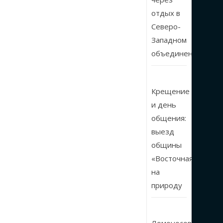
отдых в
Северо-
Западном
объединении
Крещение
и день
общения:
выезд
общины
«Восточная»
на
природу