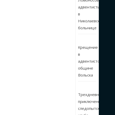
Ломоносовские
адвентисты
в
Николаевской
больнице
Крещение
в
адвентистской
общине
Вольска
Трехдневные
приключения
следопытского