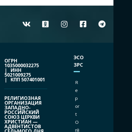
ЭСО
ОГРН
ЗРС
1035000032275
| ИНН
5021009275
| КПП 507401001
R
e
РЕЛИГИОЗНАЯ
p
ОРГАНИЗАЦИЯ
or
ЗАПАДНО-
РОССИЙСКИЙ
t
СОЮЗ ЦЕРКВИ
ХРИСТИАН —
O
АДВЕНТИСТОВ
nli
СЕДЬМОГО ДНЯ,