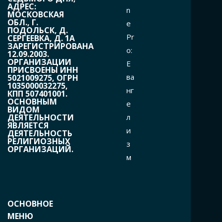
АДРЕС:
n
МОСКОВСКАЯ
ОБЛ., Г.
e
ПОДОЛЬСК, Д.
Pr
СЕРГЕЕВКА, Д. 1А
ЗАРЕГИСТРИРОВАНА
o:
12.09.2003.
ОРГАНИЗАЦИИ
Е
ПРИСВОЕНЫ ИНН
ва
5021009275, ОГРН
1035000032275,
нг
КПП 507401001.
ОСНОВНЫМ
е
ВИДОМ
л
ДЕЯТЕЛЬНОСТИ
ЯВЛЯЕТСЯ
и
ДЕЯТЕЛЬНОСТЬ
РЕЛИГИОЗНЫХ
з
ОРГАНИЗАЦИЙ.
м
ОСНОВНОЕ
МЕНЮ