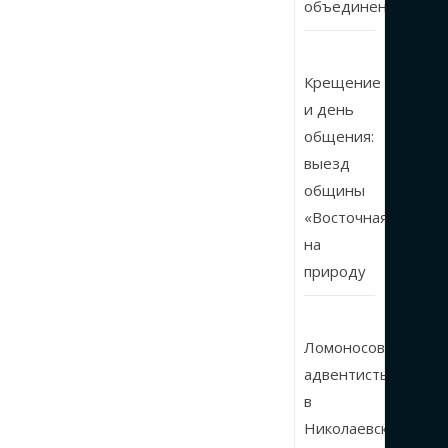
объединении
Крещение
и день
общения:
выезд
общины
«Восточная»
на
природу
Ломоносовские
адвентисты
в
Николаевской