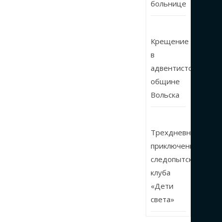
больнице
Крещение
в
адвентистской
общине
Вольска
Трехдневные
приключения
следопытского
клуба
«Дети
света»