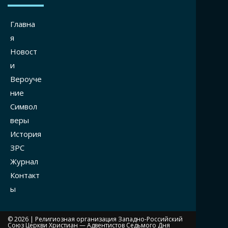
Главна
я
Новост
и
Вероуче
ние
Символ
веры
История
ЗРС
Журнал
Контакт
ы
© 2026 |
Религиозная организация Западно-Российский
Союз Церкви Христиан — Адвентистов Седьмого Дня