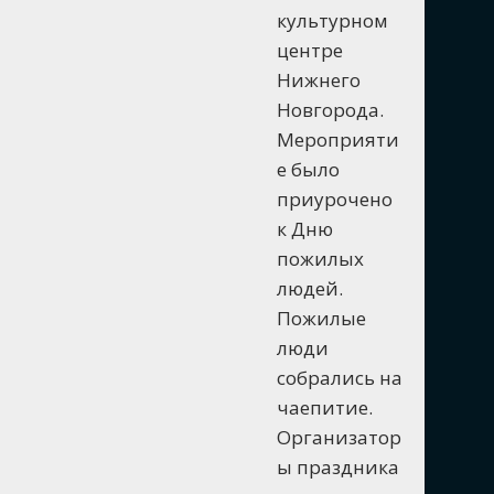
культурном
центре
Нижнего
Новгорода.
Мероприяти
е было
приурочено
к Дню
пожилых
людей.
Пожилые
люди
собрались на
чаепитие.
Организатор
ы праздника