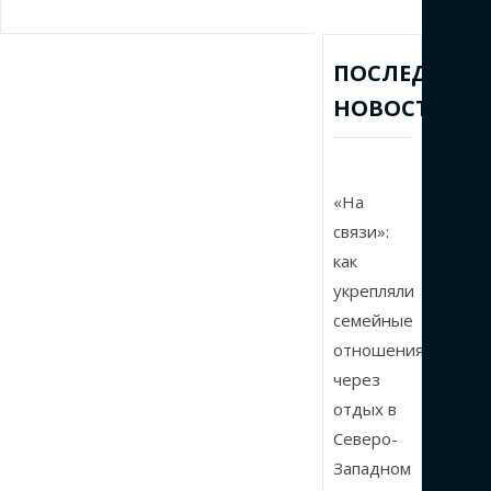
ПОСЛЕДНИЕ
НОВОСТИ
«На
связи»:
как
укрепляли
семейные
отношения
через
отдых в
Северо-
Западном