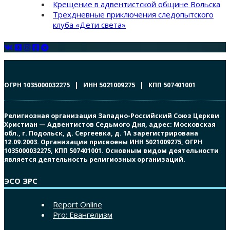
Крещение в адвентистской общине Вольска
Трехдневные приключения следопытского
клуба «Дети света»
ОГРН 1035000032275 | ИНН 5021009275 | КПП 507401001
Религиозная организация Западно-Российский Союз Церкви
Христиан — Адвентистов Седьмого Дня, адрес: Московская
обл., г. Подольск, д. Сергеевка, д. 1А зарегистрирована
12.09.2003. Организации присвоены ИНН 5021009275, ОГРН
1035000032275, КПП 507401001. Основным видом деятельности
является деятельность религиозных организаций.
ЭСО ЗРС
Report Online
Pro: Евангелизм