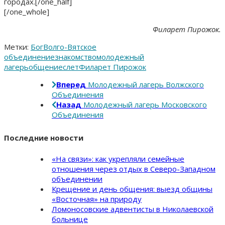
городах.[/one_half]
[/one_whole]
Филарет Пирожок.
Метки:
Бог
Волго-Вятское
объединение
знакомство
молодежный
лагерь
общение
слет
Филарет Пирожок
Вперед
Молодежный лагерь Волжского
Объединения
Назад
Молодежный лагерь Московского
Объединения
Последние новости
«На связи»: как укрепляли семейные
отношения через отдых в Северо-Западном
объединении
Крещение и день общения: выезд общины
«Восточная» на природу
Ломоносовские адвентисты в Николаевской
больнице