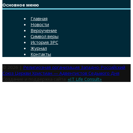
Основное меню
Главная
Новости
Вероучение
Символ веры
История ЗРС
Журнал
Контакты
© 2026 |
Религиозная организация Западно-Российский
Союз Церкви Христиан — Адвентистов Седьмого Дня
Создание и поддержка сайта:
«IT Life Consult»