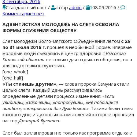
8 сентября, 2016
Стандартный пост
/
автор
admin
/
08.09.2016
/
1
Комментариев нет
АДВЕНТИСТКАЯ МОЛОДЕЖЬ НА СЛЕТЕ ОСВОИЛА
ФОРМЫ СЛУЖЕНИЯ ОБЩЕСТВУ
Слет молодежи Волго-Вятского Объединения летом
с 26
по 31 июля 2016 г.
прошел в необычной форме. Впервые
молодые люди съехались в центр здоровья
с.Высокого
Кировской области
не только для отдыха и общения, но а
для подготовки к служению.
[one_whole]
[one_half]
«Ты станешь другим»,
— слова пророка Самуила стали
целью слета. Каждый день рассматривались
определенные детали процесса изменения:
«Если
увидишь», «захочешь», «попробуешь», «не побоишься
ошибок», «откроешься для Духа Божия».
Такими были темы
каждого дня, и духовных размышлений которые проводил
пастор
Дмитрий Булатов.
Слет был запланирован не только как программа отдыха и