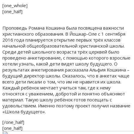
[one_whole]
[one_half]
Проповедь Романа Кошкина была посвящена важности
христианского образования. В Йошкар-Оле с 1 сентября
2016 года планируется открытие первых трёх классов
начальной общеобразовательной христианской школы.
Среди детей школьного возраста трёх церквей было
проведено анкетирование, с помощью которого взрослые
хотели узнать, какой дети видят школу будущего. О
результатах анкетирования рассказала Альфия Кошкина –
будущий директор школы. Оказалось, что в анкетах чаще
всего дети писали о том, что им не нравится их школа.
Каждый ребёнок мечтает учиться там, где к нему
относятся с уважением, добротой и понятно объясняют
материал. Такую школу ребёнок готов посещать с
удовольствием. Именно поэтому проект получил название
«Школа будущего».
[/one_half]
[one_half]