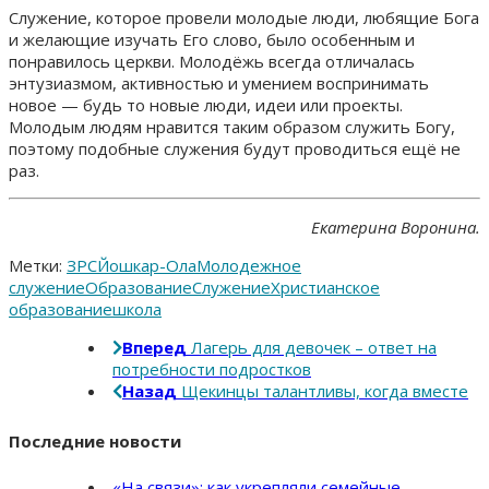
Служение, которое провели молодые люди, любящие Бога
и желающие изучать Его слово, было особенным и
понравилось церкви. Молодёжь всегда отличалась
энтузиазмом, активностью и умением воспринимать
новое — будь то новые люди, идеи или проекты.
Молодым людям нравится таким образом служить Богу,
поэтому подобные служения будут проводиться ещё не
раз.
Екатерина Воронина.
Метки:
ЗРС
Йошкар-Ола
Молодежное
служение
Образование
Служение
Христианское
образование
школа
Вперед
Лагерь для девочек – ответ на
потребности подростков
Назад
Щекинцы талантливы, когда вместе
Последние новости
«На связи»: как укрепляли семейные