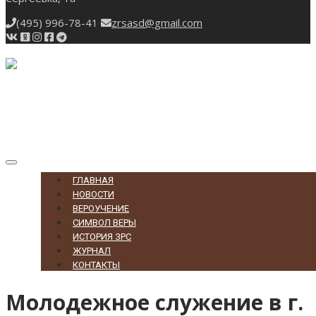
(495) 996-78-41
zrsasd@gmail.com
Toggle
navigation
ГЛАВНАЯ
НОВОСТИ
ВЕРОУЧЕНИЕ
СИМВОЛ ВЕРЫ
ИСТОРИЯ ЗРС
ЖУРНАЛ
КОНТАКТЫ
Молодежное служение в г.