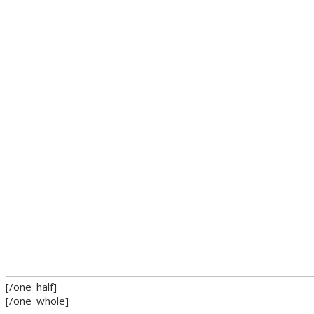
[/one_half]
[/one_whole]