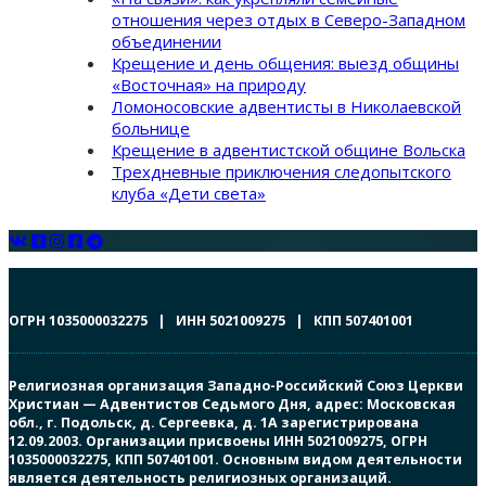
отношения через отдых в Северо-Западном
объединении
Крещение и день общения: выезд общины
«Восточная» на природу
Ломоносовские адвентисты в Николаевской
больнице
Крещение в адвентистской общине Вольска
Трехдневные приключения следопытского
клуба «Дети света»
ОГРН 1035000032275 | ИНН 5021009275 | КПП 507401001
Религиозная организация Западно-Российский Союз Церкви
Христиан — Адвентистов Седьмого Дня, адрес: Московская
обл., г. Подольск, д. Сергеевка, д. 1А зарегистрирована
12.09.2003. Организации присвоены ИНН 5021009275, ОГРН
1035000032275, КПП 507401001. Основным видом деятельности
является деятельность религиозных организаций.