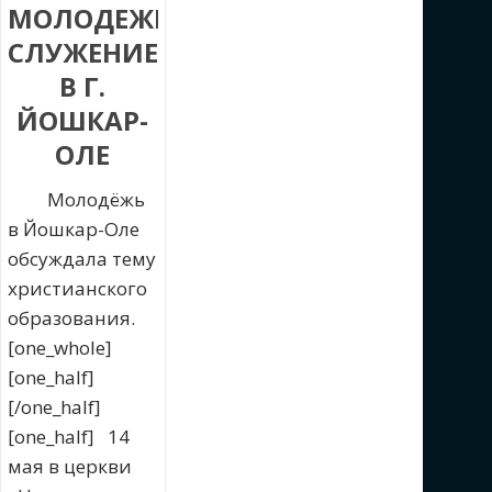
МОЛОДЕЖНОЕ
СЛУЖЕНИЕ
В Г.
ЙОШКАР-
ОЛЕ
Молодёжь
в Йошкар-Оле
обсуждала тему
христианского
образования.
[one_whole]
[one_half]
[/one_half]
[one_half] 14
мая в церкви