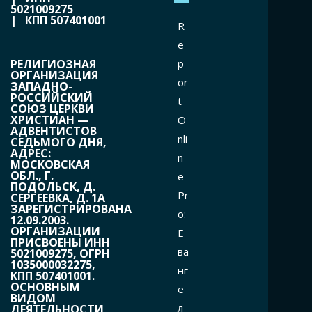
5021009275
| КПП 507401001
R
e
РЕЛИГИОЗНАЯ
p
ОРГАНИЗАЦИЯ
or
ЗАПАДНО-
РОССИЙСКИЙ
t
СОЮЗ ЦЕРКВИ
ХРИСТИАН —
O
АДВЕНТИСТОВ
nli
СЕДЬМОГО ДНЯ,
АДРЕС:
n
МОСКОВСКАЯ
ОБЛ., Г.
e
ПОДОЛЬСК, Д.
Pr
СЕРГЕЕВКА, Д. 1А
ЗАРЕГИСТРИРОВАНА
o:
12.09.2003.
ОРГАНИЗАЦИИ
Е
ПРИСВОЕНЫ ИНН
ва
5021009275, ОГРН
1035000032275,
нг
КПП 507401001.
ОСНОВНЫМ
е
ВИДОМ
л
ДЕЯТЕЛЬНОСТИ