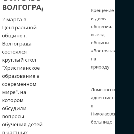
ВОЛГОГРАДЕ
Крещение
и день
2 марта в
общения:
Центральной
выезд
общине г.
общины
Волгограда
«Восточная»
состоялся
на
круглый стол
природу
"Христианское
образование в
современном
Ломоносовские
мире", на
адвентисты
котором
в
обсудили
Николаевской
вопросы
больнице
обучения детей
в частных