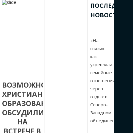
ПОСЛЕДНИЕ
НОВОСТИ
«На
связи»:
как
укрепляли
семейные
отношения
ВОЗМОЖНОСТИ
через
ХРИСТИАНСКОГО
отдых в
ОБРАЗОВАНИЯ
Северо-
ОБСУДИЛИ
Западном
НА
объединении
ВСТРЕЧЕ В