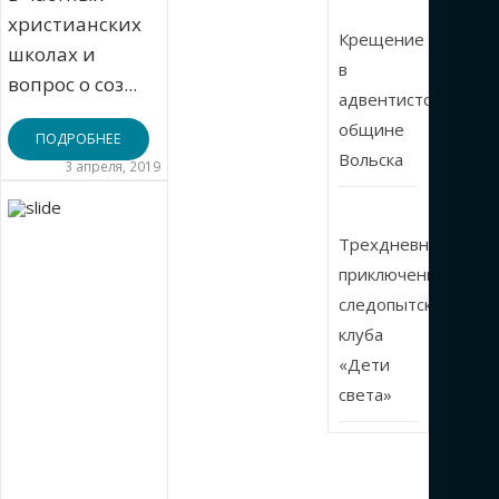
христианских
Крещение
школах и
в
вопрос о соз...
адвентистской
общине
ПОДРОБНЕЕ
Вольска
3 апреля, 2019
Трехдневные
приключения
следопытского
клуба
«Дети
света»