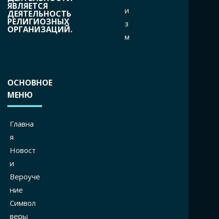
ЯВЛЯЕТСЯ
и
ДЕЯТЕЛЬНОСТЬ
РЕЛИГИОЗНЫХ
з
ОРГАНИЗАЦИЙ.
м
ОСНОВНОЕ
МЕНЮ
Главна
я
Новост
и
Вероуче
ние
Символ
веры