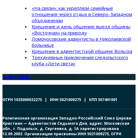
«На связи»: как укрепляли семейные
отношения через отдых в Северо-Западном
объединении
Крещение и день общения: выезд общины
«Восточная» на природу
Ломоносовские адвентисты в Николаевской
больнице
Крещение в адвентистской общине Вольска
Трехдневные приключения следопытского
клуба «Дети света»
ОГРН 1035000032275 | ИНН 5021009275 | КПП 507401001
Религиозная организация Западно-Российский Союз Церкви
Христиан — Адвентистов Седьмого Дня, адрес: Московская
обл., г. Подольск, д. Сергеевка, д. 1А зарегистрирована
12.09.2003. Организации присвоены ИНН 5021009275, ОГРН