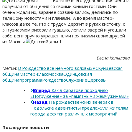
Больше всего удовольствия ребята
получили от общения со своими юными гостями. Они
очень ждали их, заранее созванивались, делились по
телефону новостями и планами. А во время мастер-
классов даже те, кто с трудом держит в руках кисточку, с
энтузиазмом рисовали гуашью, лепили зверей и угощали
собственноручно украшенными пряниками своих друзей
из Москвы.
Елена Копылова
Метки:
В Рождество все немного волхвы
ЗРС
Кунцевская
община
Мастер-класс
Москва
Одинцовская
община
программа
Рождество
Служение
Церковь
Вперед
Как в Саратове проходило
«Погружение» за «памятными жемчужинами»
Назад
На рождественских вечерах в
Подольске адвентисты предложили жителям
города десятки различных мероприятий
Последние новости