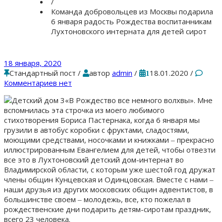
/
Команда добровольцев из Москвы подарила
6 января радость Рождества воспитанникам
Лухтоновского интерната для детей сирот
18 января, 2020
Стандартный пост
/
автор
admin
/
18.01.2020
/
1
Комментариев нет
«В Рождество все немного волхвы». Мне
вспомнилась эта строчка из моего любимого
стихотворения Бориса Пастернака, когда 6 января мы
грузили в автобус коробки с фруктами, сладостями,
моющими средствами, носочками и книжками ‒ прекрасно
иллюстрированным Евангелием для детей, чтобы отвезти
все это в Лухтоновский детский дом-интернат во
Владимирской области, с которым уже шестой год дружат
члены общин Кунцевская и Одинцовская. Вместе с нами ‒
наши друзья из других московских общин адвентистов, в
большинстве своем ‒ молодежь, все, кто пожелал в
рождественские дни подарить детям-сиротам праздник,
всего 23 человека.