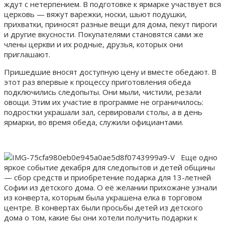
ждут с нетерпением. В подготовке к ярмарке участвует вся
церковь — вяжут варежки, носки, шьют подушки,
прихватки, приносят разные вещи для дома, пекут пироги
и другие вкусности. Покупателями становятся сами же
члены церкви и их родные, друзья, которых они
приглашают.
Пришедшие вносят доступную цену и вместе обедают. В
этот раз впервые к процессу приготовления обеда
подключились следопыты. Они мыли, чистили, резали
овощи. Этим их участие в программе не ограничилось:
подростки украшали зал, сервировали столы, а в день
ярмарки, во время обеда, служили официантами.
Еще одно
яркое событие декабря для следопытов и детей общины
— сбор средств и приобретение подарка для 13-летней
Софии из детского дома. О её желании прихожане узнали
из конверта, которым была украшена елка в торговом
центре. В конвертах были просьбы детей из детского
дома о том, какие бы они хотели получить подарки к