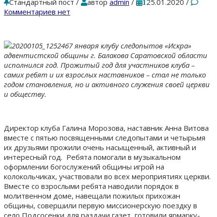
Стандартный пост
/
автор
admin
/
25.01.2020
/
1
Комментариев нет
7 января клубу следопытов «Искра»
адвентистской общины г. Балакова Саратовской области
исполнился год. Прожитый год для участников клуба –
самих ребят и их взрослых наставников – стал не только
годом становления, но и активного служения своей церкви
и обществу.
Директор клуба Галина Морозова, наставник Анна Витова
вместе с пятью посвященными следопытами и четырьмя
их друзьями прожили очень насыщенный, активный и
интересный год. Ребята помогали в музыкальном
оформлении богослужений общины игрой на
колокольчиках, участвовали во всех мероприятиях церкви.
Вместе со взрослыми ребята наводили порядок в
молитвенном доме, навещали пожилых прихожан
общины, совершили первую миссионерскую поездку в
село Подсосенки для раздачи газет, готовили ярмарку-