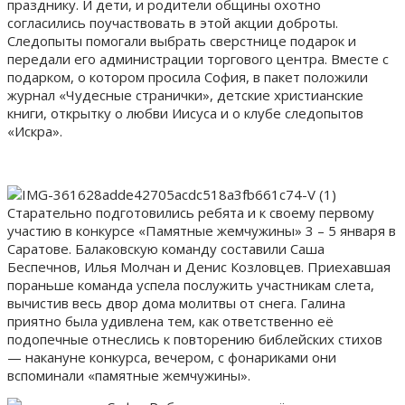
празднику. И дети, и родители общины охотно
согласились поучаствовать в этой акции доброты.
Следопыты помогали выбрать сверстнице подарок и
передали его администрации торгового центра. Вместе с
подарком, о котором просила София, в пакет положили
журнал «Чудесные странички», детские христианские
книги, открытку о любви Иисуса и о клубе следопытов
«Искра».
Старательно подготовились ребята и к своему первому
участию в конкурсе «Памятные жемчужины» 3 – 5 января в
Саратове. Балаковскую команду составили Саша
Беспечнов, Илья Молчан и Денис Козловцев. Приехавшая
пораньше команда успела послужить участникам слета,
вычистив весь двор дома молитвы от снега. Галина
приятно была удивлена тем, как ответственно её
подопечные отнеслись к повторению библейских стихов
— накануне конкурса, вечером, с фонариками они
вспоминали «памятные жемчужины».