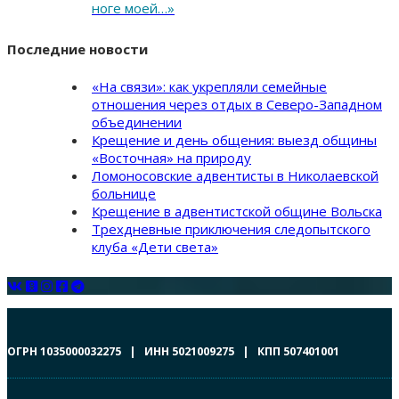
ноге моей…»
Последние новости
«На связи»: как укрепляли семейные
отношения через отдых в Северо-Западном
объединении
Крещение и день общения: выезд общины
«Восточная» на природу
Ломоносовские адвентисты в Николаевской
больнице
Крещение в адвентистской общине Вольска
Трехдневные приключения следопытского
клуба «Дети света»
ОГРН 1035000032275 | ИНН 5021009275 | КПП 507401001