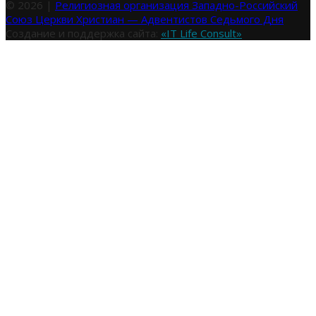
© 2026 |
Религиозная организация Западно-Российский
Союз Церкви Христиан — Адвентистов Седьмого Дня
Создание и поддержка сайта:
«IT Life Consult»