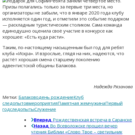
Ребята заняли четвёртое место.
Призы полагались только за первые три места, но
организаторы не забыли, что в январе 2020 года клубу
исполняется один год, и отметили это событие подарком
— раскладным туристическим столиком. Сама команда
единодушно оценила своё участие в конкурсе как
хорошее: «Есть куда расти».
Таким, по-настоящему насыщенным был год для ребят
клуба «Искра». И взрослые, глядя на них, надеются, что
растёт хорошая смена старшему поколению
адвентистской общины Балакова.
Надежда Рязанова
Метки:
Балаково
день рождение
Клуб
следопытов
мероприятия
Памятная жемчужина
Первый
год
следопыты
Служение
Вперед
Рождественская встреча в Саранске
Назад
Во Всеволожске прошел вечер
чтения Библии «Слово Твое – светильник