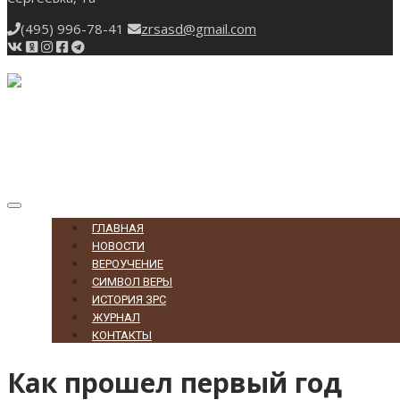
(495) 996-78-41
zrsasd@gmail.com
Toggle
navigation
ГЛАВНАЯ
НОВОСТИ
ВЕРОУЧЕНИЕ
СИМВОЛ ВЕРЫ
ИСТОРИЯ ЗРС
ЖУРНАЛ
КОНТАКТЫ
Как прошел первый год