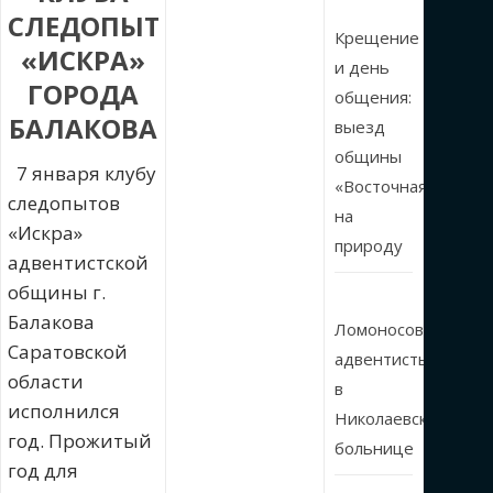
СЛЕДОПЫТ
Крещение
«ИСКРА»
и день
ГОРОДА
общения:
БАЛАКОВА
выезд
общины
7 января клубу
«Восточная»
следопытов
на
«Искра»
природу
адвентистской
общины г.
Балакова
Ломоносовские
Саратовской
адвентисты
области
в
исполнился
Николаевской
год. Прожитый
больнице
год для