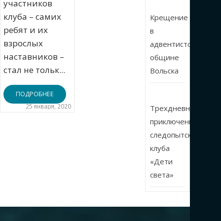
участников
клуба – самих
Крещение
ребят и их
в
взрослых
адвентистской
наставников –
общине
стал не тольк...
Вольска
ПОДРОБНЕЕ
25 января, 2020
Трехдневные
приключения
следопытского
клуба
«Дети
света»