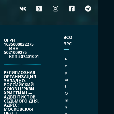
ЭСО
ОГРН
ЗРС
1035000032275
| ИНН
5021009275
| КПП 507401001
R
e
РЕЛИГИОЗНАЯ
p
ОРГАНИЗАЦИЯ
or
ЗАПАДНО-
РОССИЙСКИЙ
t
СОЮЗ ЦЕРКВИ
ХРИСТИАН —
O
АДВЕНТИСТОВ
nli
СЕДЬМОГО ДНЯ,
АДРЕС:
n
МОСКОВСКАЯ
ОБЛ., Г.
e