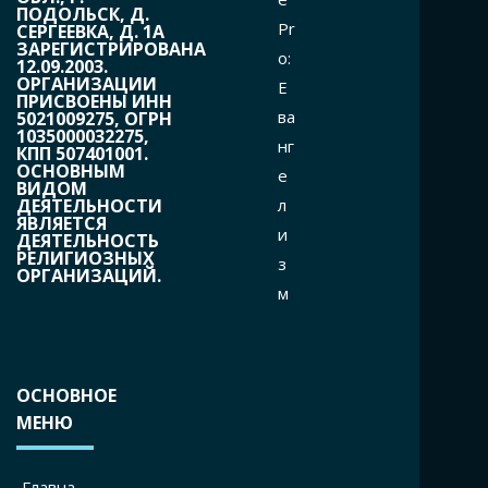
ПОДОЛЬСК, Д.
Pr
СЕРГЕЕВКА, Д. 1А
ЗАРЕГИСТРИРОВАНА
o:
12.09.2003.
ОРГАНИЗАЦИИ
Е
ПРИСВОЕНЫ ИНН
ва
5021009275, ОГРН
1035000032275,
нг
КПП 507401001.
ОСНОВНЫМ
е
ВИДОМ
л
ДЕЯТЕЛЬНОСТИ
ЯВЛЯЕТСЯ
и
ДЕЯТЕЛЬНОСТЬ
РЕЛИГИОЗНЫХ
з
ОРГАНИЗАЦИЙ.
м
ОСНОВНОЕ
МЕНЮ
Главна