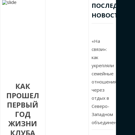
ПОСЛЕДНИЕ
НОВОСТИ
«На
связи»:
как
укрепляли
семейные
отношения
КАК
через
ПРОШЕЛ
отдых в
ПЕРВЫЙ
Северо-
ГОД
Западном
ЖИЗНИ
объединении
КЛУБА