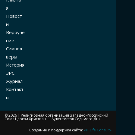
я
Новост
и
Вероуче
ние
Символ
веры
История
ЗРС
Журнал
Контакт
ы
© 2026 |
Религиозная организация Западно-Российский
Союз Церкви Христиан — Адвентистов Седьмого Дня
Создание и поддержка сайта:
«IT Life Consult»