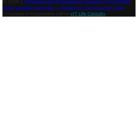
© 2026 |
Религиозная организация Западно-Российский
Союз Церкви Христиан — Адвентистов Седьмого Дня
Создание и поддержка сайта:
«IT Life Consult»