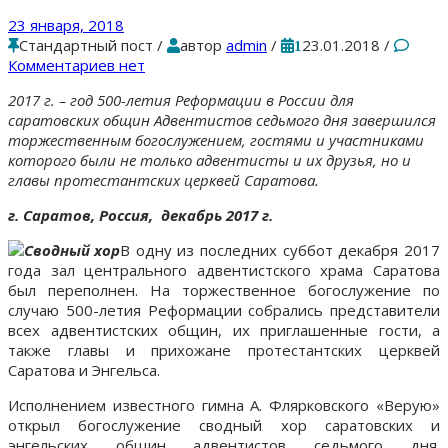
23 января, 2018
Стандартный пост
/
автор
admin
/
23.01.2018
/
1
Комментариев нет
2017 г. – год 500-летия Реформации в России для
саратовских общин Адвентистов седьмого дня завершился
торжественным богослужением, гостями и участниками
которого были не только адвентисты и их друзья, но и
главы протестантских церквей Саратова.
г. Саратов, Россия, декабрь 2017 г.
В одну из последних суббот декабря 2017
года зал центрального адвентистского храма Саратова
был переполнен. На торжественное богослужение по
случаю 500-летия Реформации собрались представители
всех адвентистских общин, их приглашенные гости, а
также главы и прихожане протестантских церквей
Саратова и Энгельса.
Исполнением известного гимна А. Флярковского «Верую»
открыл богослужение сводный хор саратовских и
энгельских общин адвентистов седьмого дня.