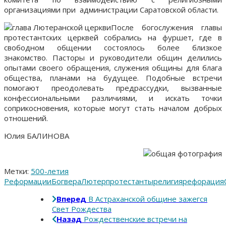
организациями при администрации Саратовской области.
После богослужения главы
протестантских церквей собрались на фуршет, где в
свободном общении состоялось более близкое
знакомство. Пасторы и руководители общин делились
опытами своего обращения, служения общины для блага
общества, планами на будущее. Подобные встречи
помогают преодолевать предрассудки, вызванные
конфессиональными различиями, и искать точки
соприкосновения, которые могут стать началом добрых
отношений.
Юлия БАЛИНОВА
Метки:
500-летия
Реформации
Бог
вера
Лютер
протестанты
религия
рефорация
Вперед
В Астраханской общине зажегся
Свет Рождества
Назад
Рождественские встречи на