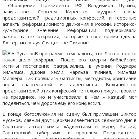
Обращение Президента РФ Владимира Путина,
зачитанное Сергеем Киреенко, мудрые слова
представителей традиционных конфессий, интересные
аспекты реформационного движения в России, историко-
культурное значение Реформации подчеркивали
важность тех открытий, которые в свое время сделал
Лютер, исследуя Священное Писание.
В программе отмечалось, что Лютер только
начал дело реформы. После его смерти библейские
истины постепенно раскрывались в учении Роджера
Уильямса, Джона Уэсли, Чарльза Финнея, Уильяма
Миллера. Так появились баптисты, методисты, христиане
веры евангельской и адвентисты. Большинство
представителей этих конфессий не только присутствовали
на празднике, но и участвовали в нем – каждый мог
поделиться, чем дорога ему его конфессия.
В конце богослужения на сцену был приглашен Виктор
Русанов, давний друг Церкви адвентистов седьмого дня в
Саратове, автор книги «Адвентизм в мире, России,
Саратовской губернии», в прошлом Председатель
комитета по взаимодействию с религиозными