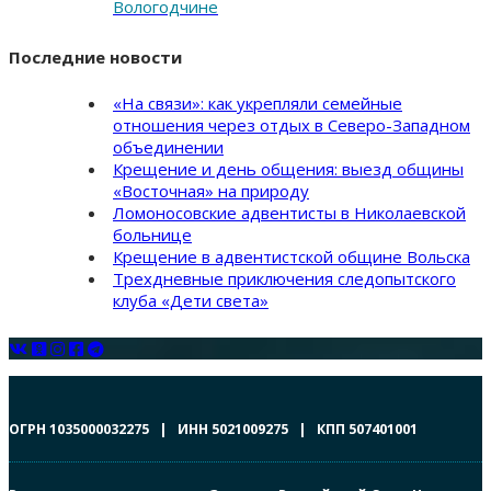
Вологодчине
Последние новости
«На связи»: как укрепляли семейные
отношения через отдых в Северо-Западном
объединении
Крещение и день общения: выезд общины
«Восточная» на природу
Ломоносовские адвентисты в Николаевской
больнице
Крещение в адвентистской общине Вольска
Трехдневные приключения следопытского
клуба «Дети света»
ОГРН 1035000032275 | ИНН 5021009275 | КПП 507401001