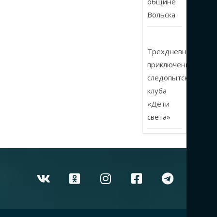
общине
Вольска
Трехдневные
приключения
следопытского
клуба
«Дети
света»