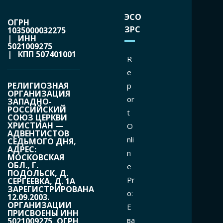
ЭСО
ОГРН
ЗРС
1035000032275
| ИНН
5021009275
| КПП 507401001
R
e
РЕЛИГИОЗНАЯ
p
ОРГАНИЗАЦИЯ
or
ЗАПАДНО-
РОССИЙСКИЙ
t
СОЮЗ ЦЕРКВИ
ХРИСТИАН —
O
АДВЕНТИСТОВ
nli
СЕДЬМОГО ДНЯ,
АДРЕС:
n
МОСКОВСКАЯ
ОБЛ., Г.
e
ПОДОЛЬСК, Д.
Pr
СЕРГЕЕВКА, Д. 1А
ЗАРЕГИСТРИРОВАНА
o:
12.09.2003.
ОРГАНИЗАЦИИ
Е
ПРИСВОЕНЫ ИНН
ва
5021009275, ОГРН