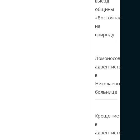
выезд
общины
«Восточная»
на
природу
Ломоносовские
адвентисты
в
Николаевской
больнице
Крещение
в
адвентистской