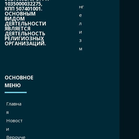
1035000032275,
нг
КПП 507401001.
ОСНОВНЫМ
е
ВИДОМ
л
ДЕЯТЕЛЬНОСТИ
ЯВЛЯЕТСЯ
и
ДЕЯТЕЛЬНОСТЬ
РЕЛИГИОЗНЫХ
з
ОРГАНИЗАЦИЙ.
м
ОСНОВНОЕ
МЕНЮ
Главна
я
Новост
и
Вероуче