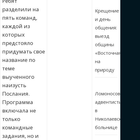
Ребят
разделили на
Крещение
пять команд,
и день
каждой из
общения:
которых
выезд
предстояло
общины
придумать свое
«Восточная»
название по
на
теме
природу
выученного
наизусть
Послания.
Ломоносовские
Программа
адвентисты
включала не
в
только
Николаевской
командные
больнице
задания, но и