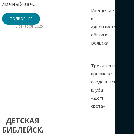
личный зач...
Крещение
в
ПОДРОБНЕЕ
5 декабря, 2025
адвентистской
общине
Вольска
Трехдневные
приключения
следопытского
клуба
«Дети
света»
ДЕТСКАЯ
БИБЛЕЙСКАЯ