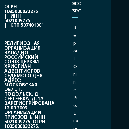
ЭСО
ОГРН
ЗРС
1035000032275
| ИНН
5021009275
| КПП 507401001
R
e
РЕЛИГИОЗНАЯ
p
ОРГАНИЗАЦИЯ
or
ЗАПАДНО-
РОССИЙСКИЙ
t
СОЮЗ ЦЕРКВИ
ХРИСТИАН —
O
АДВЕНТИСТОВ
nli
СЕДЬМОГО ДНЯ,
АДРЕС:
n
МОСКОВСКАЯ
ОБЛ., Г.
e
ПОДОЛЬСК, Д.
Pr
СЕРГЕЕВКА, Д. 1А
ЗАРЕГИСТРИРОВАНА
o:
12.09.2003.
ОРГАНИЗАЦИИ
Е
ПРИСВОЕНЫ ИНН
ва
5021009275, ОГРН
1035000032275,
нг