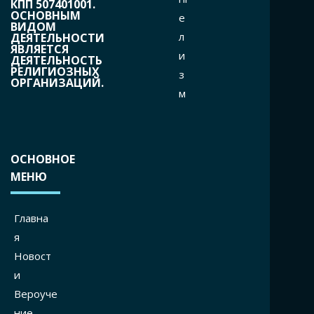
КПП 507401001.
ОСНОВНЫМ
е
ВИДОМ
л
ДЕЯТЕЛЬНОСТИ
ЯВЛЯЕТСЯ
и
ДЕЯТЕЛЬНОСТЬ
РЕЛИГИОЗНЫХ
з
ОРГАНИЗАЦИЙ.
м
ОСНОВНОЕ
МЕНЮ
Главна
я
Новост
и
Вероуче
ние