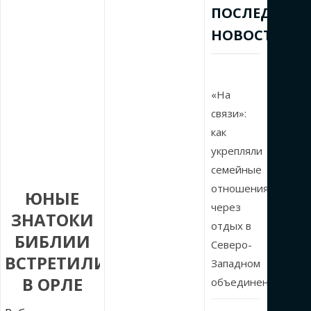
ПОСЛЕДНИЕ
НОВОСТИ
«На
связи»:
как
укрепляли
семейные
отношения
ЮНЫЕ
через
ЗНАТОКИ
отдых в
БИБЛИИ
Северо-
ВСТРЕТИЛИСЬ
Западном
В ОРЛЕ
объединении