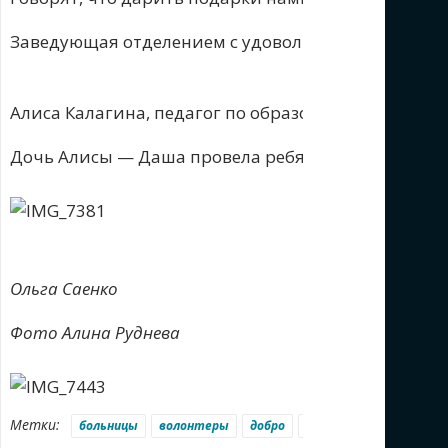
Заведующая отделением с удовольствием открыла 
Алиса Калагина, педагог по образованию и призва
Дочь Алисы — Даша провела ребятам мастер-класс
Ольга Саенко
Фото Алина Руднева
Метки:
больницы
волонтеры
добро
конкурсы
общение