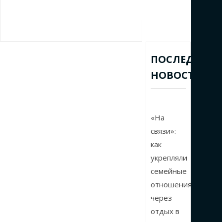
ПОСЛЕДНИЕ
НОВОСТИ
«На
связи»:
как
укрепляли
семейные
отношения
через
отдых в