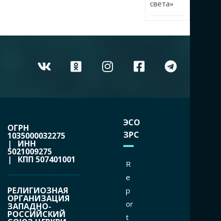
света»
ЭСО
ОГРН
ЗРС
1035000032275
| ИНН
5021009275
| КПП 507401001
R
e
РЕЛИГИОЗНАЯ
p
ОРГАНИЗАЦИЯ
or
ЗАПАДНО-
РОССИЙСКИЙ
t