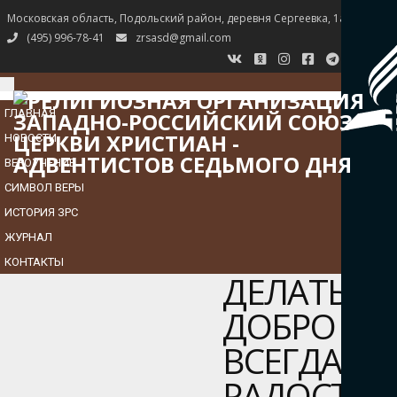
Московская область, Подольский район, деревня Сергеевка, 1а
(495) 996-78-41
zrsasd@gmail.com
TOGGLE
NAVIGATION
ГЛАВНАЯ
НОВОСТИ
ВЕРОУЧЕНИЕ
СИМВОЛ ВЕРЫ
ИСТОРИЯ ЗРС
ЖУРНАЛ
КОНТАКТЫ
ДЕЛАТЬ
ДОБРО
ВСЕГДА
РАДОСТНО