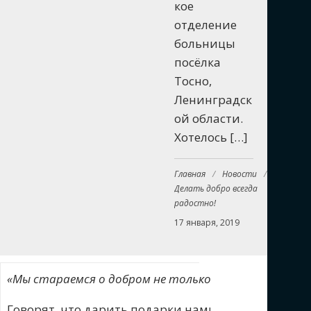
кое
отделение
больницы
посёлка
Тосно,
Ленинградск
ой области.
Хотелось […]
Главная
/
Новости
/
Делать добро всегда
радостно!
17 января, 2019
«Мы стараемся о добром не только пред Господом, но 
Говорят, что дарить подарки намного приятнее, ч