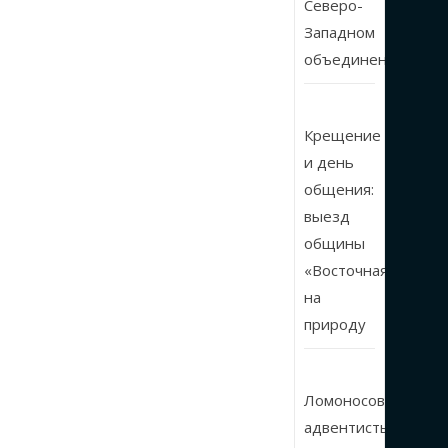
Северо-
Западном
объединении
Крещение
и день
общения:
выезд
общины
«Восточная»
на
природу
Ломоносовские
адвентисты