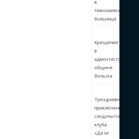
в
Николаевской
больнице
Крещение
в
адвентистской
общине
Вольска
Трехдневные
приключения
следопытского
клуба
«Дети