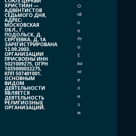
СОЮЗ ЦЕРКВИ
ХРИСТИАН —
O
АДВЕНТИСТОВ
nli
СЕДЬМОГО ДНЯ,
АДРЕС:
n
МОСКОВСКАЯ
ОБЛ., Г.
e
ПОДОЛЬСК, Д.
Pr
СЕРГЕЕВКА, Д. 1А
ЗАРЕГИСТРИРОВАНА
o:
12.09.2003.
ОРГАНИЗАЦИИ
Е
ПРИСВОЕНЫ ИНН
ва
5021009275, ОГРН
1035000032275,
нг
КПП 507401001.
ОСНОВНЫМ
е
ВИДОМ
л
ДЕЯТЕЛЬНОСТИ
ЯВЛЯЕТСЯ
и
ДЕЯТЕЛЬНОСТЬ
РЕЛИГИОЗНЫХ
з
ОРГАНИЗАЦИЙ.
м