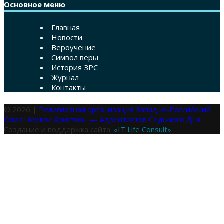
Основное меню
Главная
Новости
Вероучение
Символ веры
История ЗРС
Журнал
Контакты
© 2026 |
Религиозная организация Западно-Российский
Союз Церкви Христиан — Адвентистов Седьмого Дня
Создание и поддержка сайта:
«IT Life Consult»