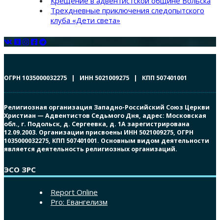
Крещение в адвентистской общине Вольска
Трехдневные приключения следопытского
клуба «Дети света»
ОГРН 1035000032275 | ИНН 5021009275 | КПП 507401001
Религиозная организация Западно-Российский Союз Церкви
Христиан — Адвентистов Седьмого Дня, адрес: Московская
обл., г. Подольск, д. Сергеевка, д. 1А зарегистрирована
12.09.2003. Организации присвоены ИНН 5021009275, ОГРН
1035000032275, КПП 507401001. Основным видом деятельности
является деятельность религиозных организаций.
ЭСО ЗРС
Report Online
Pro: Евангелизм