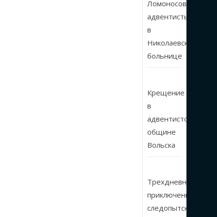
Ломоносовские
адвентисты
в
Николаевской
больнице
Крещение
в
адвентистской
общине
Вольска
Трехдневные
приключения
следопытского