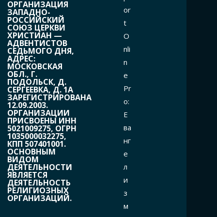
ОРГАНИЗАЦИЯ
or
ЗАПАДНО-
РОССИЙСКИЙ
t
СОЮЗ ЦЕРКВИ
ХРИСТИАН —
O
АДВЕНТИСТОВ
nli
СЕДЬМОГО ДНЯ,
АДРЕС:
n
МОСКОВСКАЯ
ОБЛ., Г.
e
ПОДОЛЬСК, Д.
Pr
СЕРГЕЕВКА, Д. 1А
ЗАРЕГИСТРИРОВАНА
o:
12.09.2003.
ОРГАНИЗАЦИИ
Е
ПРИСВОЕНЫ ИНН
ва
5021009275, ОГРН
1035000032275,
нг
КПП 507401001.
ОСНОВНЫМ
е
ВИДОМ
л
ДЕЯТЕЛЬНОСТИ
ЯВЛЯЕТСЯ
и
ДЕЯТЕЛЬНОСТЬ
РЕЛИГИОЗНЫХ
з
ОРГАНИЗАЦИЙ.
м