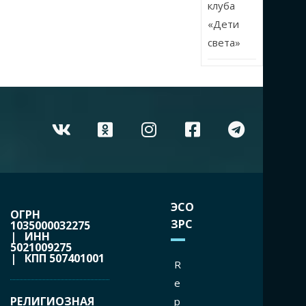
клуба
«Дети
света»
ЭСО
ОГРН
ЗРС
1035000032275
| ИНН
5021009275
| КПП 507401001
R
e
РЕЛИГИОЗНАЯ
p