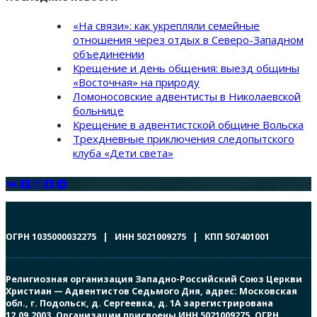
«На связи»: как укрепляли семейные
отношения через отдых в Северо-Западном
объединении
Крещение и день общения: выезд общины
«Восточная» на природу
Ломоносовские адвентисты в Николаевской
больнице
Крещение в адвентистской общине Вольска
Трехдневные приключения следопытского
клуба «Дети света»
ОГРН 1035000032275 | ИНН 5021009275 | КПП 507401001
Религиозная организация Западно-Российский Союз Церкви
Христиан — Адвентистов Седьмого Дня, адрес: Московская
обл., г. Подольск, д. Сергеевка, д. 1А зарегистрирована
12.09.2003. Организации присвоены ИНН 5021009275, ОГРН