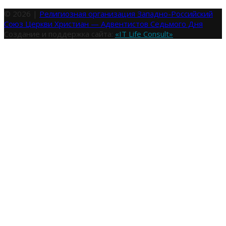
© 2026 |
Религиозная организация Западно-Российский
Союз Церкви Христиан — Адвентистов Седьмого Дня
Создание и поддержка сайта:
«IT Life Consult»