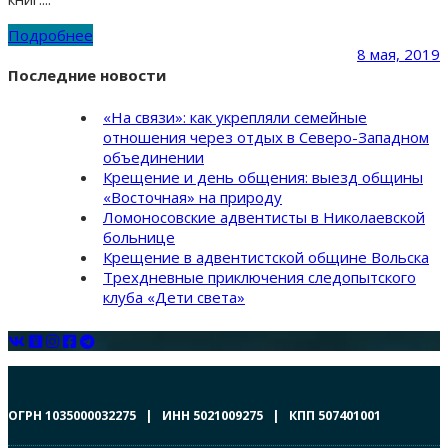
Подробнее
8 мая, 2019
Последние новости
«На связи»: как укрепляли семейные
отношения через отдых в Северо-Западном
объединении
Крещение и день общения: выезд общины
«Восточная» на природу
Ломоносовские адвентисты в Николаевской
больнице
Крещение в адвентистской общине Вольска
Трехдневные приключения следопытского
клуба «Дети света»
ОГРН 1035000032275 | ИНН 5021009275 | КПП 507401001