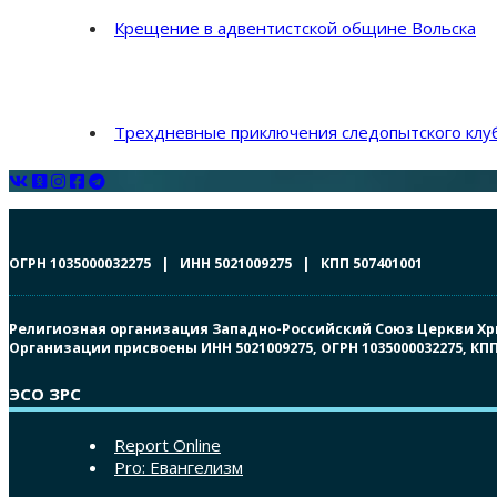
Крещение в адвентистской общине Вольска
Трехдневные приключения следопытского клуб
ОГРН 1035000032275 | ИНН 5021009275 | КПП 507401001
Религиозная организация Западно-Российский Союз Церкви Христ
Организации присвоены ИНН 5021009275, ОГРН 1035000032275, К
ЭСО ЗРС
Report Online
Pro: Евангелизм