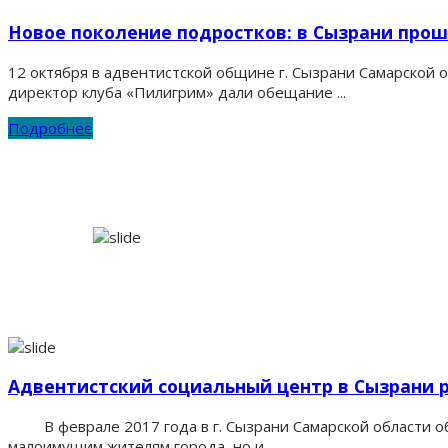
Новое поколение подростков: в Сызрани про
12 октября в адвентистской общине г. Сызрани Самарской 
директор клуба «Пилигрим» дали обещание ...
Подробнее
Адвентистский социальный центр в Сызрани 
В феврале 2017 года в г. Сызрани Самарской области об
малоимущим жителям города, но и...