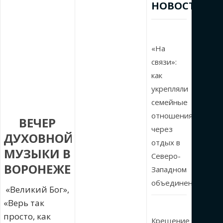
НОВОСТИ
«На
связи»:
как
укрепляли
семейные
отношения
ВЕЧЕР
через
ДУХОВНОЙ
отдых в
МУЗЫКИ В
Северо-
ВОРОНЕЖЕ
Западном
объединении
«Великий Бог»,
«Верь так
просто, как
Крещение