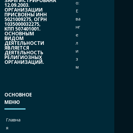
ЗАРЕГИСТРИРОВАНА
o:
12.09.2003.
ОРГАНИЗАЦИИ
Е
ПРИСВОЕНЫ ИНН
ва
5021009275, ОГРН
1035000032275,
нг
КПП 507401001.
ОСНОВНЫМ
е
ВИДОМ
л
ДЕЯТЕЛЬНОСТИ
ЯВЛЯЕТСЯ
и
ДЕЯТЕЛЬНОСТЬ
РЕЛИГИОЗНЫХ
з
ОРГАНИЗАЦИЙ.
м
ОСНОВНОЕ
МЕНЮ
Главна
я