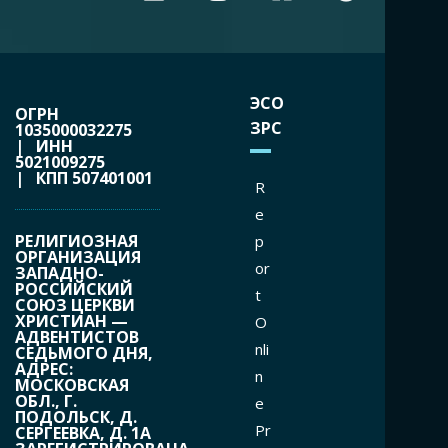
ЭСО
ОГРН
ЗРС
1035000032275
| ИНН
5021009275
| КПП 507401001
R
e
РЕЛИГИОЗНАЯ
p
ОРГАНИЗАЦИЯ
or
ЗАПАДНО-
РОССИЙСКИЙ
t
СОЮЗ ЦЕРКВИ
ХРИСТИАН —
O
АДВЕНТИСТОВ
nli
СЕДЬМОГО ДНЯ,
АДРЕС:
n
МОСКОВСКАЯ
ОБЛ., Г.
e
ПОДОЛЬСК, Д.
Pr
СЕРГЕЕВКА, Д. 1А