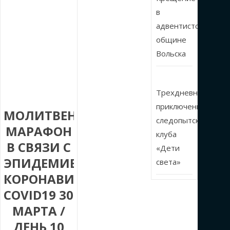
в
адвентистской
общине
Вольска
Трехдневные
приключения
МОЛИТВЕННЫЙ
следопытского
МАРАФОН
клуба
В СВЯЗИ С
«Дети
ЭПИДЕМИЕЙ
света»
КОРОНАВИРУСА
COVID19 30
МАРТА /
ДЕНЬ 10