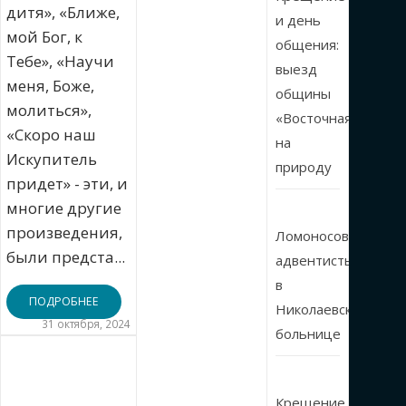
дитя», «Ближе,
и день
мой Бог, к
общения:
Тебе», «Научи
выезд
меня, Боже,
общины
молиться»,
«Восточная»
«Скоро наш
на
Искупитель
природу
придет» - эти, и
многие другие
произведения,
Ломоносовские
были предста...
адвентисты
в
ПОДРОБНЕЕ
Николаевской
31 октября, 2024
больнице
Крещение