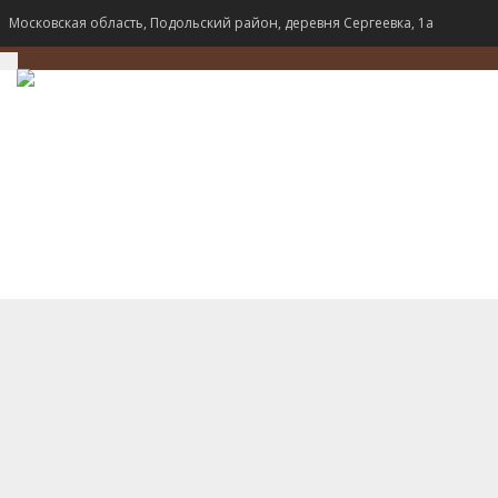
Московская область, Подольский район, деревня Сергеевка, 1а
TOGGLE
NAVIGATION