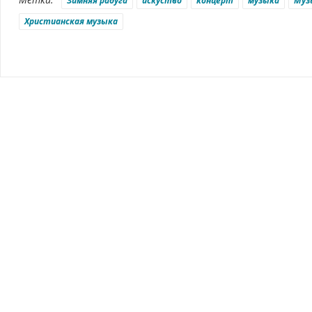
Зимняя радуга
искуство
концерт
музыка
Муз
Христианская музыка