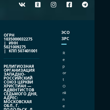
ЭСО
ОГРН
ЗРС
1035000032275
| ИНН
5021009275
| КПП 507401001
R
e
РЕЛИГИОЗНАЯ
p
ОРГАНИЗАЦИЯ
or
ЗАПАДНО-
РОССИЙСКИЙ
t
СОЮЗ ЦЕРКВИ
ХРИСТИАН —
O
АДВЕНТИСТОВ
nli
СЕДЬМОГО ДНЯ,
АДРЕС:
n
МОСКОВСКАЯ
ОБЛ., Г.
e
ПОДОЛЬСК, Д.