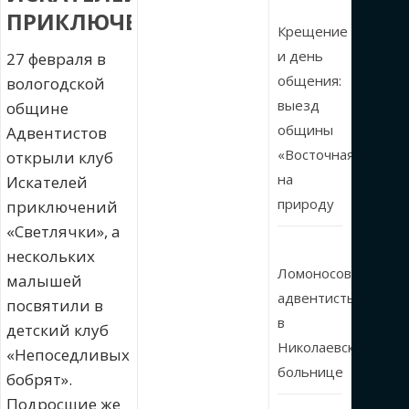
ПРИКЛЮЧЕНИЙ
Крещение
и день
27 февраля в
общения:
вологодской
выезд
общине
общины
Адвентистов
«Восточная»
открыли клуб
на
Искателей
природу
приключений
«Светлячки», а
нескольких
Ломоносовские
малышей
адвентисты
посвятили в
в
детский клуб
Николаевской
«Непоседливых
больнице
бобрят».
Подросшие же