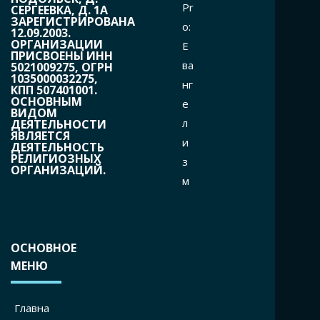
Pr
СЕРГЕЕВКА, Д. 1А
ЗАРЕГИСТРИРОВАНА
o:
12.09.2003.
ОРГАНИЗАЦИИ
Е
ПРИСВОЕНЫ ИНН
ва
5021009275, ОГРН
1035000032275,
нг
КПП 507401001.
ОСНОВНЫМ
е
ВИДОМ
л
ДЕЯТЕЛЬНОСТИ
ЯВЛЯЕТСЯ
и
ДЕЯТЕЛЬНОСТЬ
РЕЛИГИОЗНЫХ
з
ОРГАНИЗАЦИЙ.
м
ОСНОВНОЕ
МЕНЮ
Главна