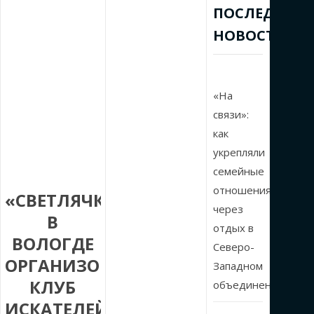
ПОСЛЕДНИЕ
НОВОСТИ
«На
связи»:
как
укрепляли
семейные
отношения
«СВЕТЛЯЧКИ»:
через
В
отдых в
ВОЛОГДЕ
Северо-
ОРГАНИЗОВАЛИ
Западном
КЛУБ
объединении
ИСКАТЕЛЕЙ