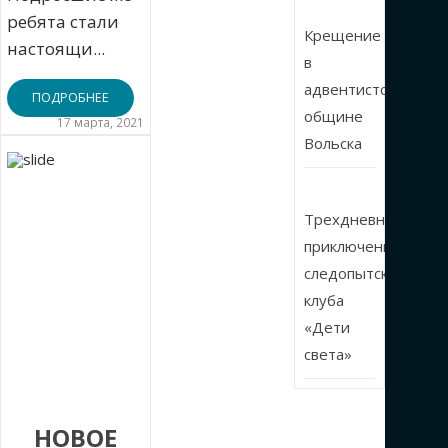
ребята стали
Крещение
настоящи...
в
адвентистской
ПОДРОБНЕЕ
общине
17 марта, 2021
Вольска
Трехдневные
приключения
следопытского
клуба
«Дети
света»
НОВОЕ