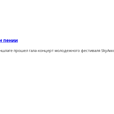
и пении
аншлаге прошел гала-концерт молодежного фестиваля SkyАк