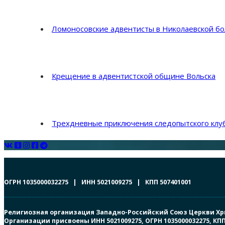
Ломоносовские адвентисты в Николаевской б
Крещение в адвентистской общине Вольска
Трехдневные приключения следопытского клуб
ОГРН 1035000032275 | ИНН 5021009275 | КПП 507401001
Религиозная организация Западно-Российский Союз Церкви Христ
Организации присвоены ИНН 5021009275, ОГРН 1035000032275, К