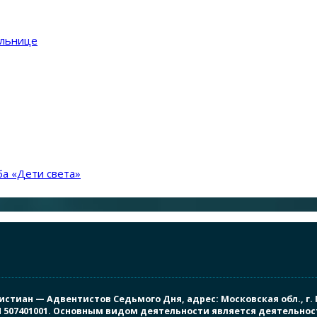
ольнице
а «Дети света»
иан — Адвентистов Седьмого Дня, адрес: Московская обл., г. Под
ПП 507401001. Основным видом деятельности является деятельно