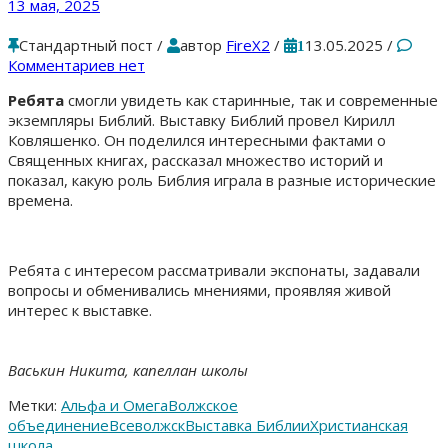
13 мая, 2025
Стандартный пост
/
автор
FireX2
/
13.05.2025
/
1
Комментариев нет
Ребята
смогли увидеть как старинные, так и современные
экземпляры Библий. Выставку Библий провел Кирилл
Ковляшенко. Он поделился интересными фактами о
Священных книгах, рассказал множество историй и
показал, какую роль Библия играла в разные исторические
времена.
Ребята с интересом рассматривали экспонаты, задавали
вопросы и обменивались мнениями, проявляя живой
интерес к выставке.
Васькин Никита, капеллан школы
Метки:
Альфа и Омега
Волжское
объединение
Всеволжск
Выставка Библии
Христианская
школа