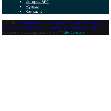
История ЗРС
Журнал
Контакты
© 2026 |
Религиозная организация Западно-Российский
Союз Церкви Христиан — Адвентистов Седьмого Дня
Создание и поддержка сайта:
«IT Life Consult»