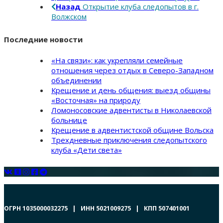
Назад
Открытие клуба следопытов в г.
Волжском
Последние новости
«На связи»: как укрепляли семейные
отношения через отдых в Северо-Западном
объединении
Крещение и день общения: выезд общины
«Восточная» на природу
Ломоносовские адвентисты в Николаевской
больнице
Крещение в адвентистской общине Вольска
Трехдневные приключения следопытского
клуба «Дети света»
ОГРН 1035000032275 | ИНН 5021009275 | КПП 507401001