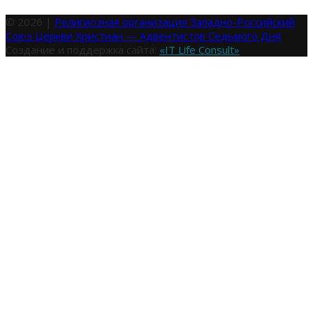
© 2026 |
Религиозная организация Западно-Российский
Союз Церкви Христиан — Адвентистов Седьмого Дня
Создание и поддержка сайта:
«IT Life Consult»