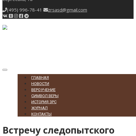
(495) 996-78-41
zrsasd@gmail.com
Toggle
navigation
ГЛАВНАЯ
НОВОСТИ
ВЕРОУЧЕНИЕ
СИМВОЛ ВЕРЫ
ИСТОРИЯ ЗРС
ЖУРНАЛ
КОНТАКТЫ
Встречу следопытского