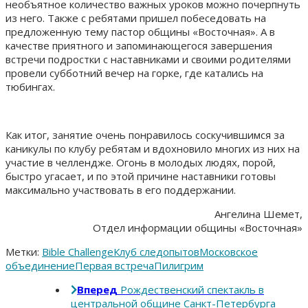
необъятное количество важных уроков можно почерпнуть
из него. Также с ребятами пришел побеседовать на
предложенную тему пастор общины «Восточная». А в
качестве приятного и запоминающегося завершения
встречи подростки с наставниками и своими родителями
провели субботний вечер на горке, где катались на
тюбингах.
Как итог, занятие очень понравилось соскучившимся за
каникулы по клубу ребятам и вдохновило многих из них на
участие в челлендже. Огонь в молодых людях, порой,
быстро угасает, и по этой причине наставники готовы
максимально участвовать в его поддержании.
Ангелина Шемет,
Отдел информации общины «Восточная»
Метки:
Bible Challenge
Клуб следопытов
Московское
объединение
Первая встреча
Пилигрим
Вперед
Рождественский спектакль в
центральной общине Санкт-Петербурга