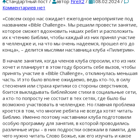
Стандартный пост
/
автор
FireX2
/
08.02.2024
/
1
Комментариев нет
«Совсем скоро нас ожидает ежегодное мероприятие под
названием «Bible Challenge». Мы решили провести занятие,
которое сможет вдохновить наших ребят и расположить
их к чтению Библии, чтобы каждый из них принял участие
в челлендже и, на что мы очень надеемся, прошел его до
конца», – делится мыслями наставница клуба «Пилигрим».
В начале занятия, когда членов клуба спросили, кто из них
хочет и планирует в этом году бросить себе вызов, чтобы
принять участие в «Bible Challenge», откликнулась меньшая
часть. И это было вполне ожидаемо, ведь кто-то, в силу
стеснения или страха критики со стороны сверстников,
боится выкладывать библейские стихи в социальные сети,
а кто-то попросту не состоит в тех сетях, где было бы
возможно участвовать в челлендже. Но главная проблема
кроется в том, что многие ребята не всегда хотят читать
Библию. Именно поэтому наставники клуба подготовили
особую программу для занятия, в которой проводились
различные игры – в них подростки освежали в памяти, для
чего нужно читать Слово Божье, как его изучать и какое