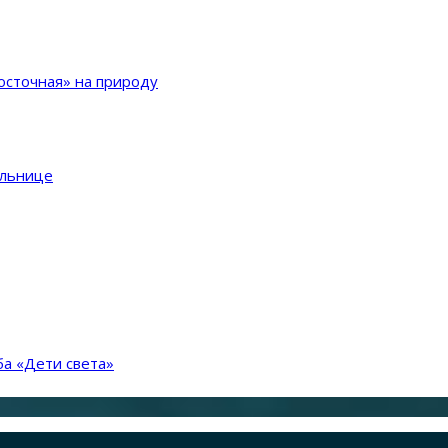
сточная» на природу
ольнице
а «Дети света»