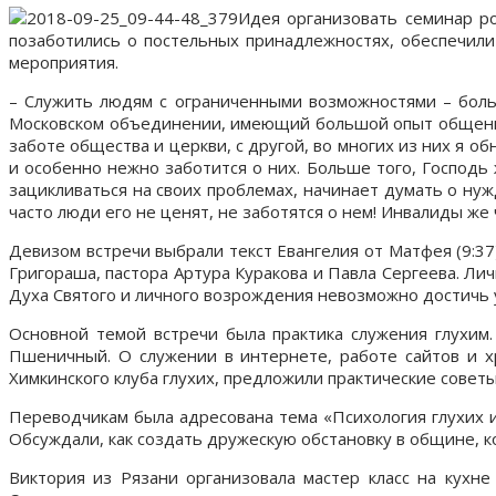
Идея организовать семинар ро
позаботились о постельных принадлежностях, обеспечил
мероприятия.
– Служить людям с ограниченными возможностями – больш
Московском объединении, имеющий большой опыт общения 
заботе общества и церкви, с другой, во многих из них я о
и особенно нежно заботится о них. Больше того, Господь 
зацикливаться на своих проблемах, начинает думать о нуж
часто люди его не ценят, не заботятся о нем! Инвалиды же
Девизом встречи выбрали текст Евангелия от Матфея (9:37
Григораша, пастора Артура Куракова и Павла Сергеева. Ли
Духа Святого и личного возрождения невозможно достичь у
Основной темой встречи была практика служения глухим.
Пшеничный. О служении в интернете, работе сайтов и хр
Химкинского клуба глухих, предложили практические советы
Переводчикам была адресована тема «Психология глухих и
Обсуждали, как создать дружескую обстановку в общине, к
Виктория из Рязани организовала мастер класс на кухн