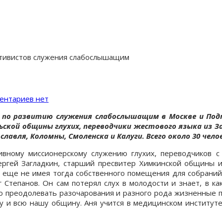
ктивистов служения слабослышащим
ентариев нет
 по развитию служения слабослышащим в Москве и Подм
льской общины глухих, переводчики жестового языка из 
авля, Коломны, Смоленска и Калуги. Всего около 30 чело
ивному миссионерскому служению глухих, переводчиков с
ергей Загладкин, старший пресвитер Химкинской общины
, еще не имея тогда собственного помещения для собраний
Степанов. Он сам потерял слух в молодости и знает, в ка
о преодолевать разочарования и разного рода жизненные пр
у и всю нашу общину. Аня учится в медицинском институт