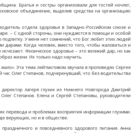
бщина. Братья и сестры организовали для гостей ночлег,
сковское объединение, выделив средства на организацию
оводитель отдела здоровья в Западно-Российском союзе и
ре. – С одной стороны, они нуждаются в помощи и особой
ю подпитку. У меня нет сомнений, что Бог любит этих людей
 дарами. Когда человек, вместо того, чтобы жаловаться и
исчезают. Физическое здоровье – это великий дар, но как
образ жизни. Их только надо научить.
 мало». Эта тема лейтмотивом звучала в проповедях Сергея
й час Олег Степанов, подчеркнувший, что без водительства
ал директор лагеря глухих из Нижнего Новгорода Дмитрий
 Олег Степанов. Елена и Сергей Степановы, руководители
лях перевода и проблемах восприятия информации глухими.
еде верующих, но и в обществе.
 праздничного и повседневного здорового питания. Анна