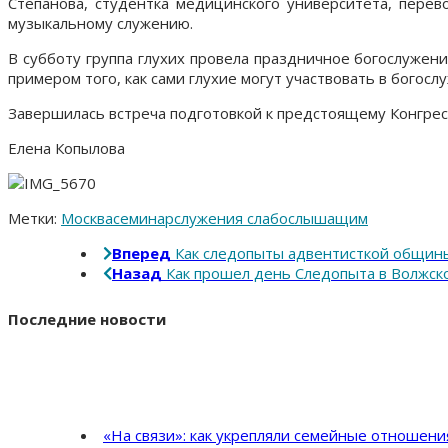
Степанова, студентка медицинского университета, перев
музыкальному служению.
В субботу группа глухих провела праздничное богослужени
примером того, как сами глухие могут участвовать в богосл
Завершилась встреча подготовкой к предстоящему Конгрессу
Елена Копылова
Метки:
Москва
семинар
служения слабослышащим
Вперед
Как следопыты адвентисткой общины
Назад
Как прошел день Следопыта в Волжс
Последние новости
«На связи»: как укрепляли семейные отношен