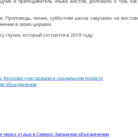
одчик и преподаватель языка жестов, доложила о том, ка
е. Проповедь, пение, субботняя школа «звучали» на жестов
ужении в своих церквях.
 глухих, который состоится в 2019 году.
 Фролово участвовали в социальном проекте
ком объединении
ия через отдых в Северо-Западном объединении