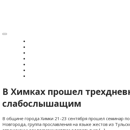
Toggle
navigation
ГЛАВНАЯ
НОВОСТИ
ВЕРОУЧЕНИЕ
СИМВОЛ ВЕРЫ
ИСТОРИЯ ЗРС
ЖУРНАЛ
КОНТАКТЫ
В Химках прошел трехднев
слабослышащим
В общине города Химки 21-23 сентября прошел семинар по
Новгорода, группа прославления на языке жестов из Тульск
ограниченными возможностями здоровья из […]