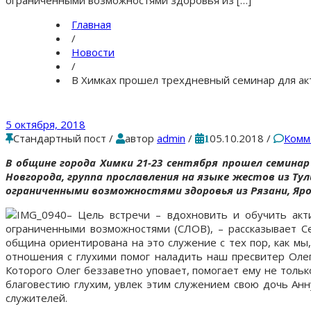
Главная
/
Новости
/
В Химках прошел трехдневный семинар для а
5 октября, 2018
Стандартный пост
/
автор
admin
/
05.10.2018
/
Комм
1
В общине города Химки 21-23 сентября прошел семинар
Новгорода, группа прославления на языке жестов из Ту
ограниченными возможностями здоровья из Рязани, Яросл
– Цель встречи – вдохновить и обучить акт
ограниченными возможностями (СЛОВ), – рассказывает С
община ориентирована на это служение с тех пор, как мы
отношения с глухими помог наладить наш пресвитер Олег 
Которого Олег беззаветно уповает, помогает ему не тольк
благовестию глухим, увлек этим служением свою дочь Анн
служителей.