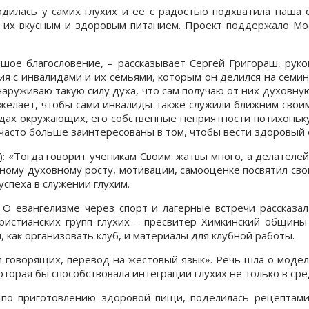
дилась у самих глухих и ее с радостью подхватила наша о
и их вкусным и здоровым питанием. Проект поддержало Мо
ое благословение, – рассказывает Сергей Григораш, рук
с инвалидами и их семьями, которым он делился на семина
бнаруживаю такую силу духа, что сам получаю от них духовну
желает, чтобы сами инвалиды также служили ближним своими
дах окружающих, его собственные неприятности потихоньку 
 часто больше заинтересованы в том, чтобы вести здоровый 
): «Тогда говорит ученикам Своим: жатвы много, а делателей
чному духовному росту, мотивации, самооценке посвятил сво
спеха в служении глухим.
 О евангелизме через спорт и лагерные встречи рассказ
истианских групп глухих – пресвитер Химкинский общины
, как организовать клуб, и материалы для клубной работы.
 говорящих, перевод на жестовый язык». Речь шла о моде
оторая бы способствовала интеграции глухих не только в ср
е по приготовлению здоровой пищи, поделилась рецептами