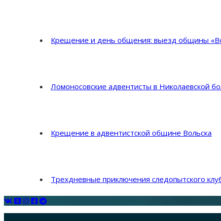
Крещение и день общения: выезд общины «Во
Ломоносовские адвентисты в Николаевской б
Крещение в адвентистской общине Вольска
Трехдневные приключения следопытского клуб