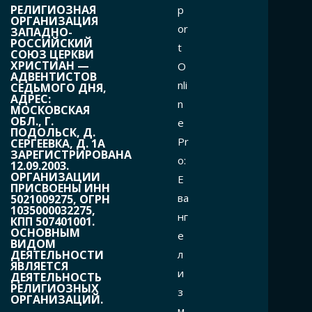
РЕЛИГИОЗНАЯ
p
ОРГАНИЗАЦИЯ
or
ЗАПАДНО-
РОССИЙСКИЙ
t
СОЮЗ ЦЕРКВИ
ХРИСТИАН —
O
АДВЕНТИСТОВ
nli
СЕДЬМОГО ДНЯ,
АДРЕС:
n
МОСКОВСКАЯ
ОБЛ., Г.
e
ПОДОЛЬСК, Д.
Pr
СЕРГЕЕВКА, Д. 1А
ЗАРЕГИСТРИРОВАНА
o:
12.09.2003.
ОРГАНИЗАЦИИ
Е
ПРИСВОЕНЫ ИНН
ва
5021009275, ОГРН
1035000032275,
нг
КПП 507401001.
ОСНОВНЫМ
е
ВИДОМ
л
ДЕЯТЕЛЬНОСТИ
ЯВЛЯЕТСЯ
и
ДЕЯТЕЛЬНОСТЬ
РЕЛИГИОЗНЫХ
з
ОРГАНИЗАЦИЙ.
м