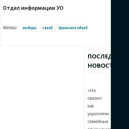
Отдел информации УО
Метки:
выборы
съезд
Уральское объединение
ПОСЛЕДНИЕ
НОВОСТИ
«На
связи»:
как
укрепляли
семейные