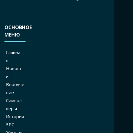
ОСНОВНОЕ
МЕНЮ
Главна
я
Новост
и
Вероуче
ние
Символ
веры
История
ЗРС
Журнал