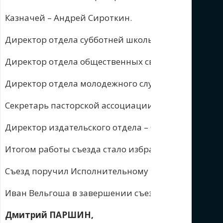
Казначей – Андрей Сироткин.
Директор отдела субботней школы, личного служе
Директор отдела общественных связей и религиоз
Директор отдела молодежного служения – Алексан
Секретарь пасторской ассоциации – Андрей Галис
Директор издательского отдела – Сергей Кочулаев.
Итогом работы съезда стало избрание кворума Ис
Съезд поручил Исполнительному комитету доизбр
Иван Вельгоша в завершении съезда пожелал всем
Дмитрий ПАРШИН,