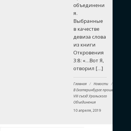
объединени
я.
Выбранные
в качестве
девиза слова
из книги
Откровения
3:8: «…Вот Я,
отворил […]
Главная
/
Новости
/
В Екатеринбурге прошел
VIII съезд Уральского
Объединения
10 апреля, 2019