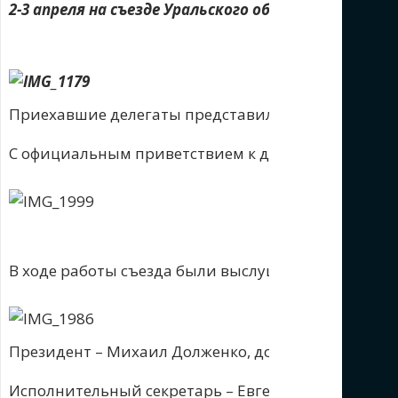
2-3 апреля на съезде Уральского объединения, подв
Приехавшие делегаты представили 4022 члена Цер
С официальным приветствием к делегатам обратили
В ходе работы съезда были выслушаны отчеты ад
Президент – Михаил Долженко, до избрания совер
Исполнительный секретарь – Евгений Шимановск