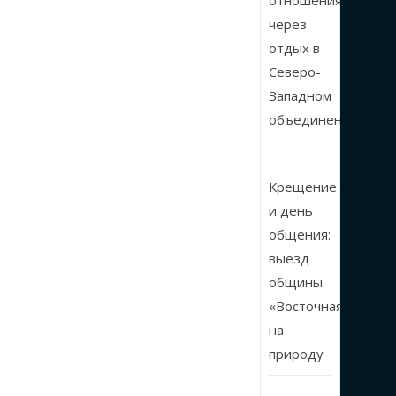
отношения
через
отдых в
Северо-
Западном
объединении
Крещение
и день
общения:
выезд
общины
«Восточная»
на
природу