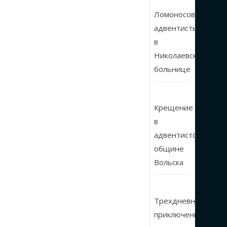
Ломоносовские
адвентисты
в
Николаевской
больнице
Крещение
в
адвентистской
общине
Вольска
Трехдневные
приключения