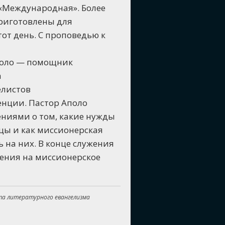
«Международная». Более
приготовлены для
тот день. С проповедью к
поло — помощник
а
елистов
енции. Пастор Аполо
ниями о том, какие нужды
ицы и как миссионерская
 на них. В конце служения
ения на миссионерское
та литературного евангелизма