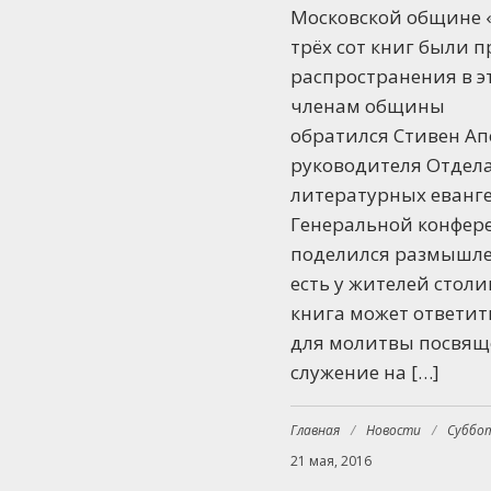
Московской общине 
трёх сот книг были 
распространения в э
членам общины
обратился Стивен А
руководителя Отдел
литературных еванг
Генеральной конфер
поделился размышле
есть у жителей стол
книга может ответить
для молитвы посвящ
служение на […]
Главная
/
Новости
/
Суббо
21 мая, 2016