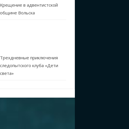
Крещение в адвентистской
общине Вольска
Трехдневные приключения
следопытского клуба «Дети
света»