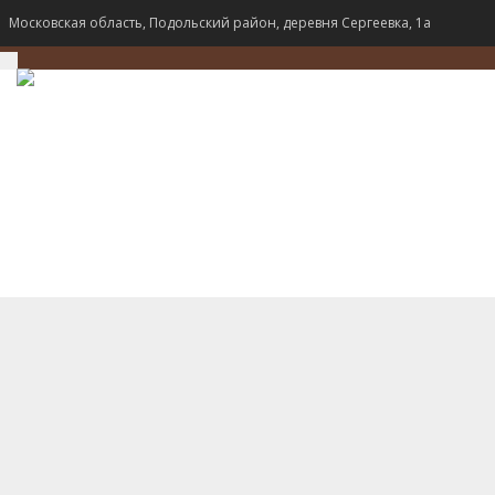
Московская область, Подольский район, деревня Сергеевка, 1а
TOGGLE
NAVIGATION