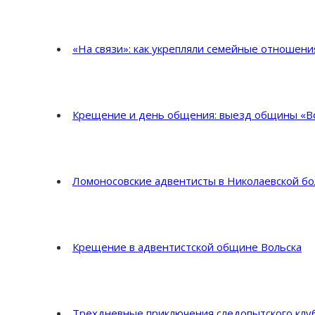
«На связи»: как укрепляли семейные отношен
Крещение и день общения: выезд общины «Во
Ломоносовские адвентисты в Николаевской б
Крещение в адвентистской общине Вольска
Трехдневные приключения следопытского клуб