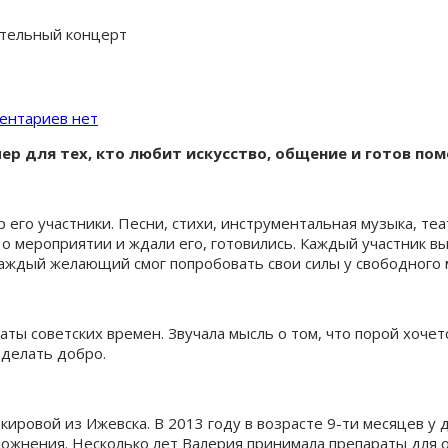
ительный концерт
ентариев нет
ер для тех, кто любит искусство, общение и готов по
го участники. Песни, стихи, инструментальная музыка, теат
 о мероприятии и ждали его, готовились. Каждый участник в
каждый желающий смог попробовать свои силы у свободного
аты советских времен. Звучала мысль о том, что порой хоче
 делать добро.
ировой из Ижевска. В 2013 году в возрасте 9-ти месяцев у
ложнения. Несколько лет Валерия принимала препараты для о