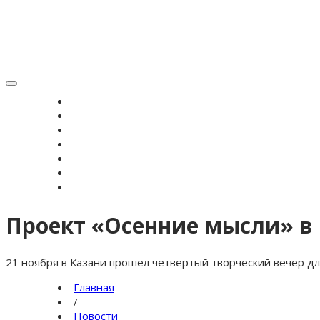
Toggle
navigation
ГЛАВНАЯ
НОВОСТИ
ВЕРОУЧЕНИЕ
СИМВОЛ ВЕРЫ
ИСТОРИЯ ЗРС
ЖУРНАЛ
КОНТАКТЫ
Проект «Осенние мысли» в
21 ноября в Казани прошел четвертый творческий вечер для
Главная
/
Новости