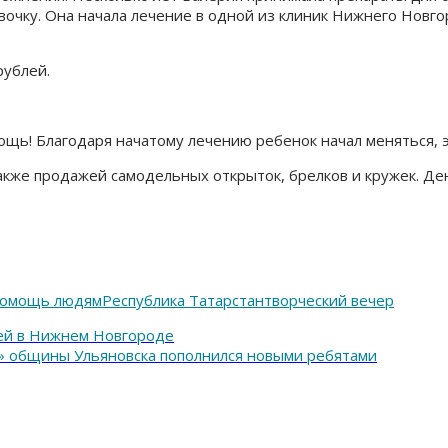
вочку. Она начала лечение в одной из клиник Нижнего Новг
рублей.
ощь! Благодаря начатому лечению ребенок начал меняться, э
кже продажей самодельных открыток, брелков и кружек. Де
омощь людям
Республика Татарстан
творческий вечер
лей в Нижнем Новгороде
» общины Ульяновска пополнился новыми ребятами