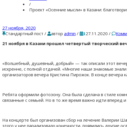
/
Проект «Осенние мысли» в Казани: благотвор
27 ноября, 2020
Стандартный пост
/
автор
admin
/
27.11.2020
/
Комм
1
21 ноября в Казани прошел четвертый творческий веч
«Волшебный, душевный, добрый» — так описали этот вечер е
искренне, с полной отдачей. «Многие наши знакомые знали
организаторов вечера Кристина Пирожок. В конце вечера 
Ребята оформили фотозону. Она была сделана в стиле комн
связанные с семьей. Но в то же время важно идти вперед и
На концерте был организован сбор на лечение Валерии Шак
этого у нее парализовало конечности, появились другие ос