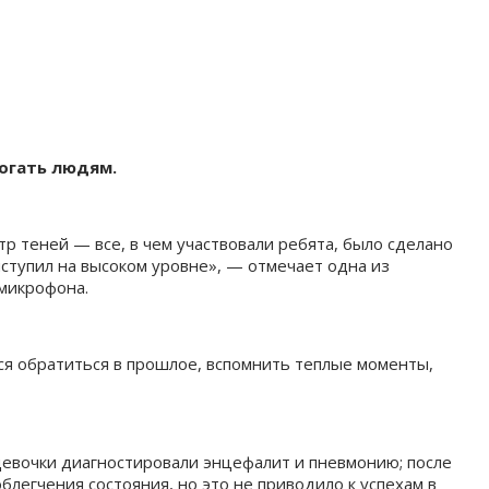
могать людям.
р теней — все, в чем участвовали ребята, было сделано
ыступил на высоком уровне», — отмечает одна из
 микрофона.
тся обратиться в прошлое, вспомнить теплые моменты,
 девочки диагностировали энцефалит и пневмонию; после
блегчения состояния, но это не приводило к успехам в