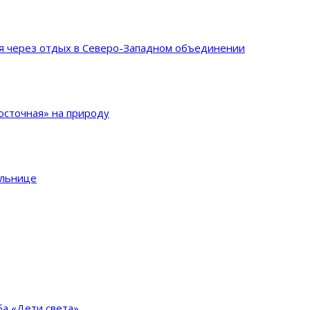
ия через отдых в Северо-Западном объединении
сточная» на природу
ольнице
а «Дети света»