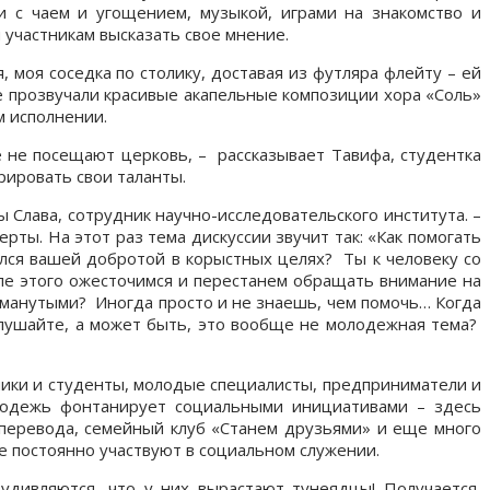
и с чаем и угощением, музыкой, играми на знакомство и
участникам высказать свое мнение.
, моя соседка по столику, доставая из футляра флейту – ей
е прозвучали красивые акапельные композиции хора «Соль»
м исполнении.
не посещают церковь, – рассказывает Тавифа, студентка
рировать свои таланты.
 Слава, сотрудник научно-исследовательского института. –
ты. На этот раз тема дискуссии звучит так: «Как помогать
ался вашей добротой в корыстных целях? Ты к человеку со
сле этого ожесточимся и перестанем обращать внимание на
бманутыми? Иногда просто и не знаешь, чем помочь… Когда
Слушайте, а может быть, это вообще не молодежная тема?
ники и студенты, молодые специалисты, предприниматели и
олодежь фонтанирует социальными инициативами – здесь
оперевода, семейный клуб «Станем друзьями» и еще много
е постоянно участвуют в социальном служении.
удивляются, что у них вырастают тунеядцы! Получается,