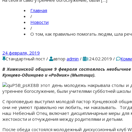
Главная
/
Новости
/
О том, как правильно помогать людям, шла ре
24 февраля, 2019
Стандартный пост
/
автор
admin
/
24.02.2019
/
Комм
1
В Химкинской общине 9 февраля состоялось необычное
Кунцево-Одинцово и «Родник» (Мытищи).
В этот день молодежь накрывала столы и д
утреннее богослужение, были учителями субботней школы 
С проповедью выступил молодой пастор Кунцевской общины
они не умеют правильно ни любить, ни наказывать. Тогда
наш Небесный Отец включает дисциплинарные меры для му
жестокости и отчуждения между родителями и детьми.
После обеда состоялся молодежный дискуссионный клуб W