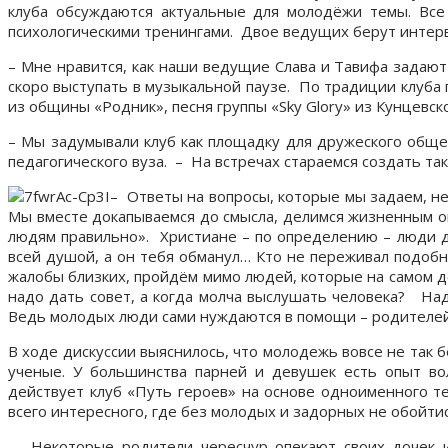
клуба обсуждаются актуальные для молодёжи темы. Все 
психологическими тренингами. Двое ведущих берут интервь
– Мне нравится, как наши ведущие Слава и Тавифа задают в
скоро выступать в музыкальной паузе. По традиции клуба 
из общины «Родник», песня группы «Sky Glory» из Кунцевс
– Мы задумывали клуб как площадку для дружеского общ
педагогического вуза. – На встречах стараемся создать т
– Ответы на вопросы, которые мы задаем, не
Мы вместе докапываемся до смысла, делимся жизненным опы
людям правильно». Христиане – по определению – люди до
всей душой, а он тебя обманул… Кто не переживал подобн
жалобы близких, пройдём мимо людей, которые на самом д
надо дать совет, а когда молча выслушать человека? На
Ведь молодых люди сами нуждаются в помощи – родителей, 
В ходе дискуссии выяснилось, что молодежь вовсе не так 
ученые. У большинства парней и девушек есть опыт во
действует клуб «Путь героев» на основе одноименного т
всего интересного, где без молодых и задорных не обойт
– Некоторые родители чересчур опекают своих дочек и 