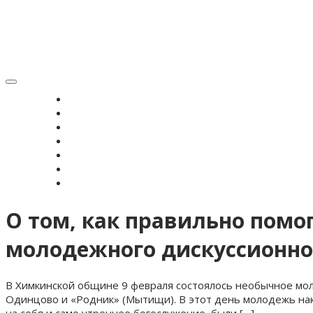
Toggle
navigation
ГЛАВНАЯ
НОВОСТИ
ВЕРОУЧЕНИЕ
СИМВОЛ ВЕРЫ
ИСТОРИЯ ЗРС
ЖУРНАЛ
КОНТАКТЫ
О том, как правильно помо
молодежного дискуссионно
В Химкинской общине 9 февраля состоялось необычное мо
Одинцово и «Родник» (Мытищи). В этот день молодежь нак
на себя и само утреннее богослужение, были […]