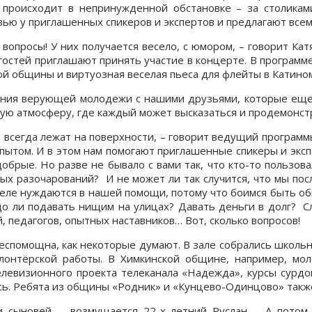
происходит в непринужденной обстановке – за столикам
ю у приглашенных спикеров и экспертов и предлагают всем 
опросы! У них получается весело, с юмором, – говорит Катя
гостей приглашают принять участие в концерте. В программ
кой общины и виртуозная веселая пьеса для флейты в Катино
ения верующей молодежи с нашими друзьями, которые еще 
акую атмосферу, где каждый может высказаться и продемонст
 всегда лежат на поверхности, – говорит ведущий программы
том. И в этом нам помогают приглашенные спикеры и экспер
брые. Но разве не бывало с вами так, что кто-то пользов
ых разочарований? И не может ли так случится, что мы по
еле нуждаются в нашей помощи, потому что боимся быть о
до ли подавать нищим на улицах? Давать деньги в долг? 
педагогов, опытных наставников… Вот, сколько вопросов!
беспомощна, как некоторые думают. В зале собрались школь
лонтёрской работы. В Химкинской общине, например, м
елевизионного проекта телеканала «Надежда», курсы сурд
ись. Ребята из общины «Родник» и «Кунцево-Одинцово» такж
сыновей, – возмущается 22-х летний Руслан. – А потом 