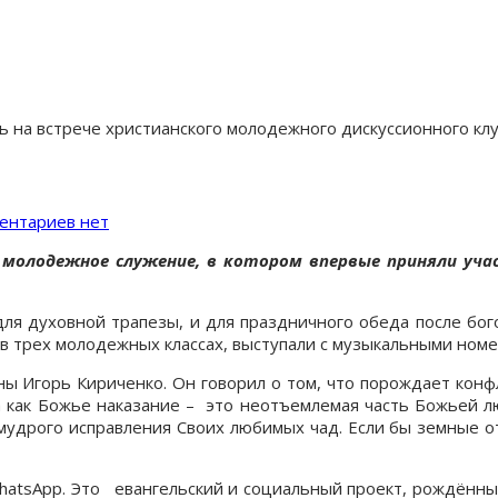
чь на встрече христианского молодежного дискуссионного кл
ентариев нет
 молодежное служение, в котором впервые приняли уча
ля духовной трапезы, и для праздничного обеда после бо
в трех молодежных классах, выступали с музыкальными номе
 Игорь Кириченко. Он говорил о том, что порождает конфли
 как Божье наказание – это неотъемлемая часть Божьей л
дрого исправления Своих любимых чад. Если бы земные отц
hatsApp. Это евангельский и социальный проект, рождённ