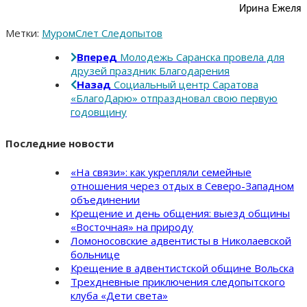
Ирина Ежеля
Метки:
Муром
Слет Следопытов
Вперед
Молодежь Саранска провела для
друзей праздник Благодарения
Назад
Социальный центр Саратова
«БлагоДарю» отпраздновал свою первую
годовщину
Последние новости
«На связи»: как укрепляли семейные
отношения через отдых в Северо-Западном
объединении
Крещение и день общения: выезд общины
«Восточная» на природу
Ломоносовские адвентисты в Николаевской
больнице
Крещение в адвентистской общине Вольска
Трехдневные приключения следопытского
клуба «Дети света»