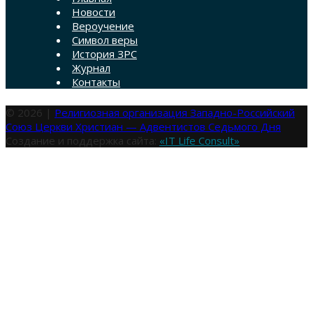
Новости
Вероучение
Символ веры
История ЗРС
Журнал
Контакты
© 2026 |
Религиозная организация Западно-Российский
Союз Церкви Христиан — Адвентистов Седьмого Дня
Создание и поддержка сайта:
«IT Life Consult»