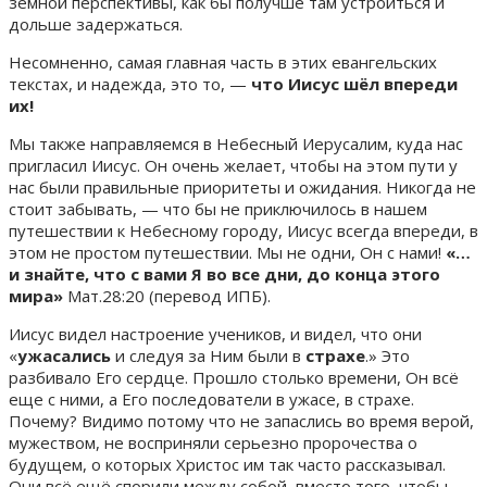
земной перспективы, как бы получше там устроиться и
дольше задержаться.
Несомненно, самая главная часть в этих евангельских
текстах, и надежда, это то, —
что Иисус шёл впереди
их!
Мы также направляемся в Небесный Иерусалим, куда нас
пригласил Иисус. Он очень желает, чтобы на этом пути у
нас были правильные приоритеты и ожидания. Никогда не
стоит забывать, — что бы не приключилось в нашем
путешествии к Небесному городу, Иисус всегда впереди, в
этом не простом путешествии. Мы не одни, Он с нами!
«…
и знайте, что с вами Я во все дни, до конца этого
мира»
Мат.28:20 (перевод ИПБ).
Иисус видел настроение учеников, и видел, что они
«
ужасались
и следуя за Ним были в
страхе
.» Это
разбивало Его сердце. Прошло столько времени, Он всё
еще с ними, а Его последователи в ужасе, в страхе.
Почему? Видимо потому что не запаслись во время верой,
мужеством, не восприняли серьезно пророчества о
будущем, о которых Христос им так часто рассказывал.
Они всё ещё спорили между собой, вместо того, чтобы