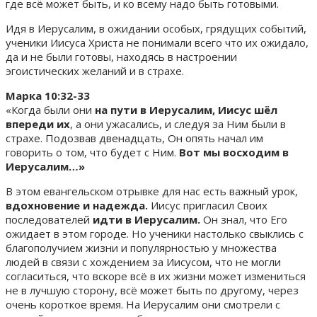
где всё может быть, и ко всему надо быть готовыми.
Идя в Иерусалим, в ожидании особых, грядущих событий,
ученики Иисуса Христа не понимали всего что их ожидало,
да и не были готовы, находясь в настроении
эгоистических желаний и в страхе.
Марка 10:32-33
«Когда были они
на пути в Иерусалим, Иисус шёл
впереди их
, а они ужасались, и следуя за Ним были в
страхе. Подозвав двенадцать, Он опять начал им
говорить о том, что будет с Ним.
Вот мы восходим в
Иерусалим…»
В этом евангельском отрывке для нас есть важный урок,
вдохновение и надежда.
Иисус пригласил Своих
последователей
идти в Иерусалим.
Он знал, что Его
ожидает в этом городе. Но ученики настолько свыклись с
благополучием жизни и популярностью у множества
людей в связи с хождением за Иисусом, что не могли
согласиться, что вскоре всё в их жизни может измениться
не в лучшую сторону, всё может быть по другому, через
очень короткое время. На Иерусалим они смотрели с