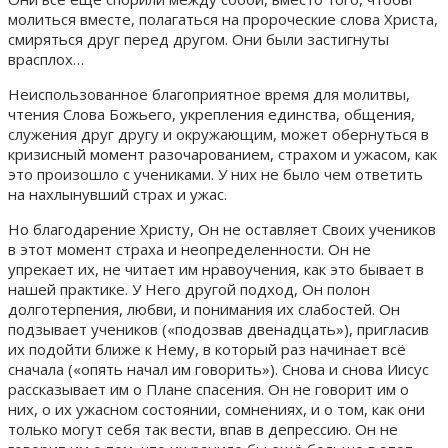
молиться вместе, полагаться на пророческие слова Христа,
смиряться друг перед другом. Они были застигнуты
врасплох…
Неиспользованное благоприятное время для молитвы,
чтения Слова Божьего, укрепления единства, общения,
служения друг другу и окружающим, может обернуться в
кризисный момент разочарованием, страхом и ужасом, как
это произошло с учениками. У них не было чем ответить
на нахлынувший страх и ужас.
Но благодарение Христу, Он не оставляет Своих учеников
в этот момент страха и неопределенности. Он не
упрекает их, не читает им нравоучения, как это бывает в
нашей практике. У Него другой подход, Он полон
долготерпения, любви, и понимания их слабостей. Он
подзывает учеников («подозвав двенадцать»), пригласив
их подойти ближе к Нему, в который раз начинает всё
сначала («опять начал им говорить»). Снова и снова Иисус
рассказывает им о Плане спасения. Он не говорит им о
них, о их ужасном состоянии, сомнениях, и о том, как они
только могут себя так вести, впав в депрессию. Он не