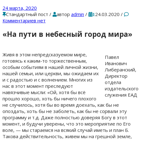
24 марта, 2020
Стандартный пост
/
автор
admin
/
24.03.2020
/
1
Комментариев нет
«На пути в небесный город мира»
Живя в этом непредсказуемом мире,
Павел
готовясь к каким-то торжественным,
Иванович
особым событиям в нашей личной жизни,
Либеранский,
нашей семьи, или церкви, мы ожидаем их
Директор
и с радостью и с волнением. Многих из
отдела
нас в этот момент преследуют
издательского
навязчивые мысли: «Ой, хотя бы всё
служения ЕАД
прошло хорошо, хоть бы ничего плохого
не случилось, хотя бы во время доехать, как бы не
опоздать, хоть бы не заболеть, как бы не сорвали эту
программу и т.д. Даже полностью доверяя Богу в этот
момент, и будучи уверены, что это мероприятие по Его
воле, — мы стараемся на всякий случай иметь и план Б.
Такова действительность, живем мы на грешной земле,